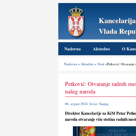
Kancelarija
Vlada Repub
Naslovna
Aktuelno
O Kance
Naslovna
»
Aktuelno
»
Vesti
»Petković: Otvaranje 
Petković: Otvaranje radnih me
našeg naroda
06. avgust 2024. Izvor: Tanjug
Direktor Kancelarije za KiM Petar Petkov
naroda otvaranje više stotina radnih mes