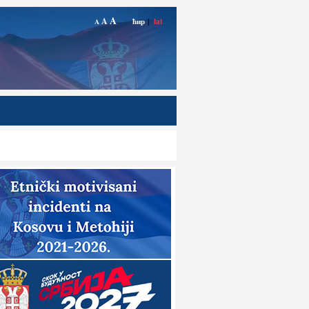
A
A
ћир
|
lat
A