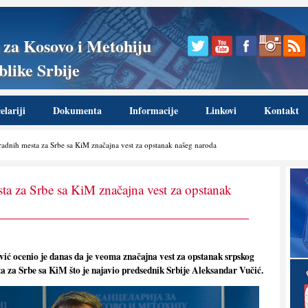
 za Kosovo i Metohiju
like Srbije
lariji
Dokumenta
Informacije
Linkovi
Kontakt
radnih mesta za Srbe sa KiM značajna vest za opstanak našeg naroda
sta za Srbe sa KiM značajna vest za opstanak
ić ocenio je danas da je veoma značajna vest za opstanak srpskog
ta za Srbe sa KiM što je najavio predsednik Srbije Aleksandar Vučić.