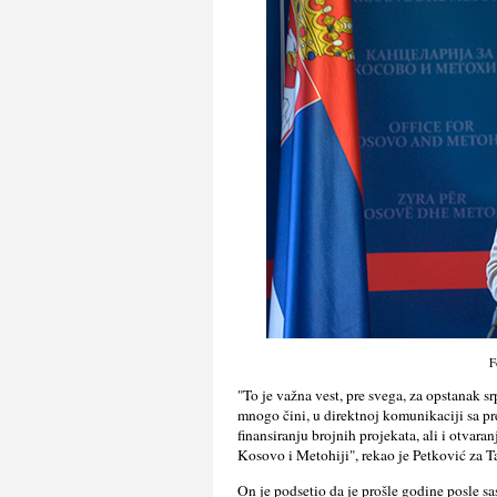
F
"To je važna vest, pre svega, za opstanak
mnogo čini, u direktnoj komunikaciji sa 
finansiranju brojnih projekata, ali i otvar
Kosovo i Metohiji", rekao je Petković za T
On je podsetio da je prošle godine posle s