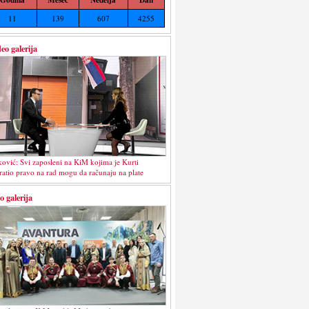
11
139
607
4255
eo galerija
ković: Svi zaposleni na KiM kojima je Kurti
ratio pravo na rad mogu da računaju na plate
o galerija