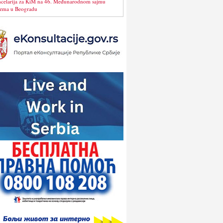
celarija za KiM na 46. Međunarodnom sajmu
izma u Beogradu