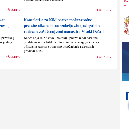
Kan
tur
OPŠIRNIJE >
OPŠIRNIJE >
imer
Kancelarija za KiM poziva međunarodne
egovog
predstavnike na hitnu reakciju zbog nelegalnih
radova u zaštićenoj zoni manastira Visoki Dečani
o privatnog
Kancelarija za Kosovo i Metohiju poziva međunarodne
z je da je
predstavnike na KiM da hitno i odlučno reaguju i da bez
odlaganja zaustave ponovno otpočinjanje nelegalnih
građevinskih...
OPŠIRNIJE >
OPŠIRNIJE >