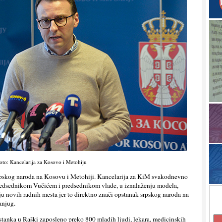
oto: Kancelarija za Kosovo i Metohiju
 srpskog naroda na Kosovu i Metohiji. Kancelarija za KiM svakodnevno
predsednikom Vučićem i predsednikom vlade, u iznalaženju modela,
anju novih radnih mesta jer to direktno znači opstanak srpskog naroda na
anjug.
astanka u Raški zaposleno preko 800 mladih lјudi, lekara, medicinskih