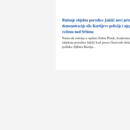
Rušenje objekta porodice Jakšić novi pr
demonstracije sile Kurtijeve policije i nj
režima nad Srbima
Nastavak rušenja u opštini Zubin Potok, konkretn
objekata porodice Jakšić kod jezera Gazivode doka
politika Alјbina Kurtija...