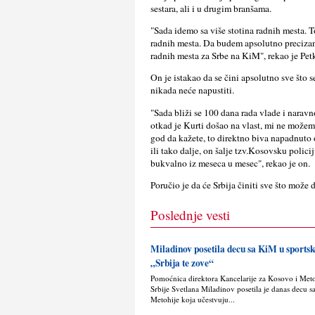
sestara, ali i u drugim branšama.
"Sada idemo sa više stotina radnih mesta. T
radnih mesta. Da budem apsolutno precizan i
radnih mesta za Srbe na KiM", rekao je Pet
On je istakao da se čini apsolutno sve što s
nikada neće napustiti.
"Sada bliži se 100 dana rada vlade i narav
otkad je Kurti došao na vlast, mi ne možem
god da kažete, to direktno biva napadnuto o
ili tako dalјe, on šalјe tzv.Kosovsku polici
bukvalno iz meseca u mesec", rekao je on.
Poručio je da će Srbija činiti sve što može 
Poslednje vesti
Miladinov posetila decu sa KiM u sport
„Srbija te zove“
Pomoćnica direktora Kancelarije za Kosovo i Met
Srbije Svetlana Miladinov posetila je danas decu s
Metohije koja učestvuju...