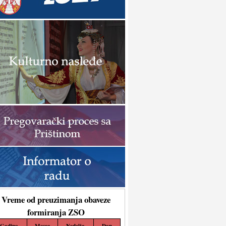
Vreme od preuzimanja obaveze
formiranja ZSO
Godina
Mesec
Nedelja
Dan