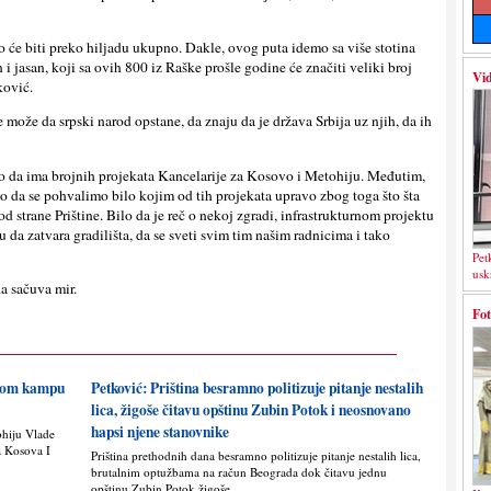
o će biti preko hilјadu ukupno. Dakle, ovog puta idemo sa više stotina
 jasan, koji sa ovih 800 iz Raške prošle godine će značiti veliki broj
Vid
ković.
e može da srpski narod opstane, da znaju da je država Srbija uz njih, da ih
no da ima brojnih projekata Kancelarije za Kosovo i Metohiju. Međutim,
o da se pohvalimo bilo kojim od tih projekata upravo zbog toga što šta
d strane Prištine. Bilo da je reč o nekoj zgradi, infrastrukturnom projektu
ju da zatvara gradilišta, da se sveti svim tim našim radnicima i tako
Pet
usk
da sačuva mir.
Fot
skom kampu
Petković: Priština besramno politizuje pitanje nestalih
lica, žigoše čitavu opštinu Zubin Potok i neosnovano
hapsi njene stanovnike
ohiju Vlade
a Kosova I
Priština prethodnih dana besramno politizuje pitanje nestalih lica,
brutalnim optužbama na račun Beograda dok čitavu jednu
opštinu Zubin Potok žigoše...