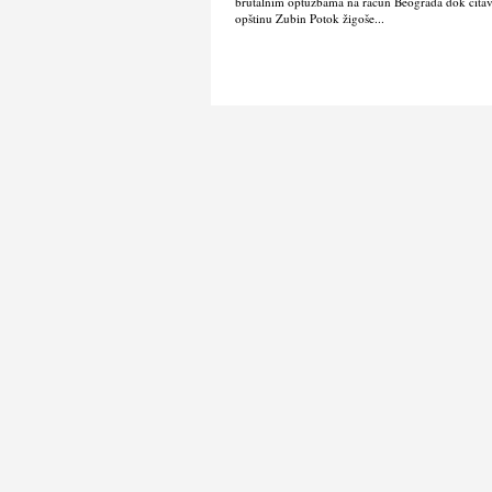
brutalnim optužbama na račun Beograda dok čita
opštinu Zubin Potok žigoše...