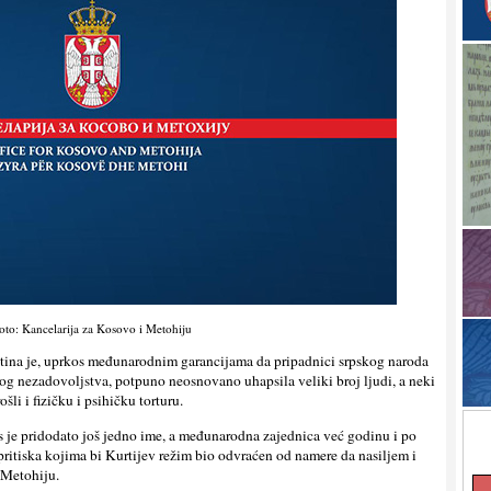
oto: Kancelarija za Kosovo i Metohiju
iština je, uprkos međunarodnim garancijama da pripadnici srpskog naroda
kog nezadovolјstva, potpuno neosnovano uhapsila veliki broj lјudi, a neki
šli i fizičku i psihičku torturu.
s je pridodato još jedno ime, a međunarodna zajednica već godinu i po
ritiska kojima bi Kurtijev režim bio odvraćen od namere da nasilјem i
 Metohiju.