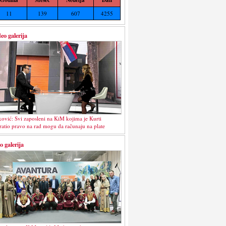
11
139
607
4255
eo galerija
ković: Svi zaposleni na KiM kojima je Kurti
ratio pravo na rad mogu da računaju na plate
o galerija