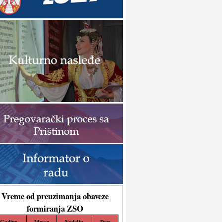
Vreme od preuzimanja obaveze
formiranja ZSO
Godina
Mesec
Nedelja
Dan