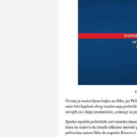
F
Ovime je nastavlјena hajka na Srbe, jer Pr
neće biti hapšeni zbog izražavanja politič
od njih su i dalјe utamničeni, a mnogi su pro
Spisku srpskih političkih zatvorenika dana
dana ne uspeva da iznađe efikasne metode p
pritiscima natera Srbe da napuste Kosovo i