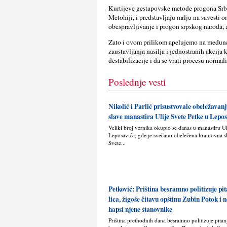
Kurtijeve gestapovske metode progona Srba
Metohiji, i predstavlјaju mrlјu na savesti 
obespravlјivanje i progon srpskog naroda, a
Zato i ovom prilikom apelujemo na međuna
zaustavlјanja nasilјa i jednostranih akcija
destabilizacije i da se vrati procesu normal
Poslednje vesti
Nikolić i Parlić prisustvovale obeležava
slave manastira Ulije Svete Petke u Lepo
Veliki broj vernika okupio se danas u manastiru U
Leposavića, gde je svečano obeležena hramovna s
Svete...
Petković: Priština besramno politizuje pit
lica, žigoše čitavu opštinu Zubin Potok i
hapsi njene stanovnike
Priština prethodnih dana besramno politizuje pitanje