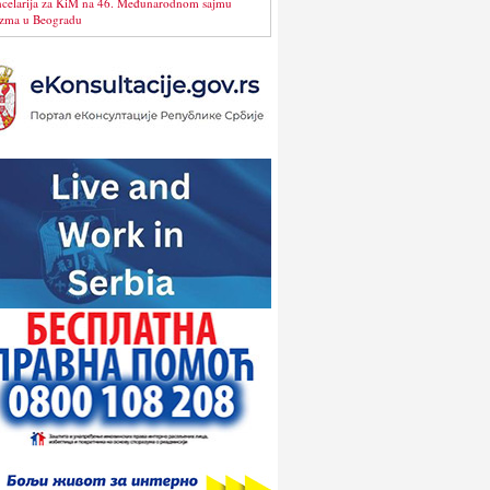
celarija za KiM na 46. Međunarodnom sajmu
izma u Beogradu