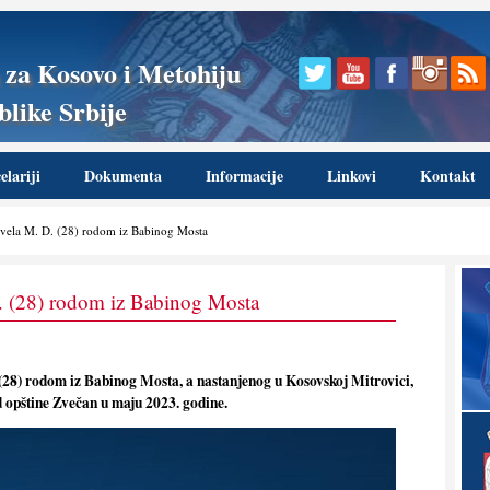
 za Kosovo i Metohiju
like Srbije
lariji
Dokumenta
Informacije
Linkovi
Kontakt
rivela M. D. (28) rodom iz Babinog Mosta
 D. (28) rodom iz Babinog Mosta
. (28) rodom iz Babinog Mosta, a nastanjenog u Kosovskoj Mitrovici,
 opštine Zvečan u maju 2023. godine.