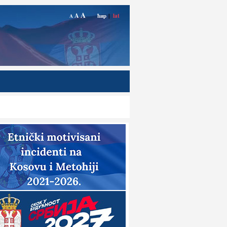
A
A
ћир
|
lat
A