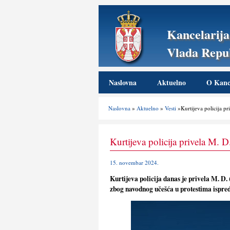
Kancelarija
Vlada Repub
Naslovna
Aktuelno
O Kance
Naslovna
»
Aktuelno
»
Vesti
»Kurtijeva policija p
Kurtijeva policija privela M.
15. novembar 2024.
Kurtijeva policija danas je privela M. D
zbog navodnog učešća u protestima ispred