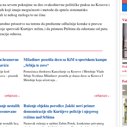
 na severu pokrajine su deo svakodnevne političke prakse na Kosovu i
onih koji imaju mogućnosti i metode da spreče sistematsko
li iz nekog razloga to ne čine.
Vid
rodno prisustvo na terenu da preduzme odlučnije korake u pravcu
 koje sprovodi Kurtijev režim, i da primora Prištinu da odustane od puta
izacije odnosa.
nju hramovne
Miladinov posetila decu sa KiM u sportskom kampu
saviću
„Srbija te zove“
Pet
usk
lije kod
Pomoćnica direktora Kancelarije za Kosovo i Metohiju Vlade
lava – praznik
Srbije Svetlana Miladinov posetila je danas decu sa Kosova I
Metohije koja učestvuju...
Fot
OPŠIRNIJE >
OPŠIRNIJE >
anje nestalih
Rušenje objekta porodice Jakšić novi primer
 neosnovano
demonstracije sile Kurtijeve policije i njegovog
režima nad Srbima
 nestalih lica,
Nastavak rušenja u opštini Zubin Potok, konkretno privatnog