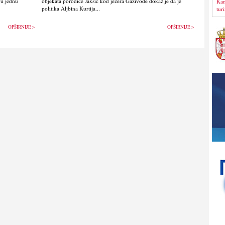
vu jednu
objekata porodice Jakšić kod jezera Gazivode dokaz je da je
Kan
politika Alјbina Kurtija...
tur
OPŠIRNIJE >
OPŠIRNIJE >