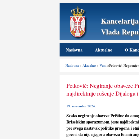
Kancelarija
Vlada Repub
Naslovna
Aktuelno
O Kance
Naslovna
»
Aktuelno
»
Vesti
»Petković: Negiranje 
Petković: Negiranje obaveze P
najdirektnije rušenje Dijaloga
19. novembar 2024.
Svako negiranje obaveze Prištine da omog
Briselskim sporazumom, jeste najdirektni
pre svega nastavak politike progona i et
govori da nije njegova obaveza formiranje