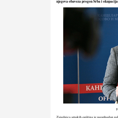
njegova obaveza progon Srba i okupacija s
F
Zajednica srpskih opština je neophodan us