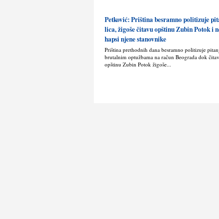
Petković: Priština besramno politizuje pit
lica, žigoše čitavu opštinu Zubin Potok i
hapsi njene stanovnike
Priština prethodnih dana besramno politizuje pitanje
brutalnim optužbama na račun Beograda dok čita
opštinu Zubin Potok žigoše...