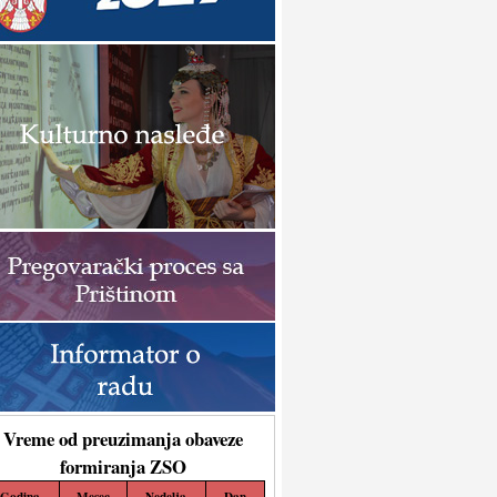
Vreme od preuzimanja obaveze
formiranja ZSO
Godina
Mesec
Nedelja
Dan