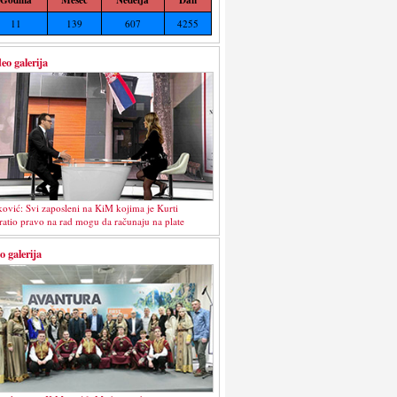
11
139
607
4255
eo galerija
ković: Svi zaposleni na KiM kojima je Kurti
ratio pravo na rad mogu da računaju na plate
o galerija