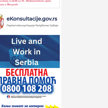
celarija za KiM na 46. Međunarodnom sajmu
izma u Beogradu