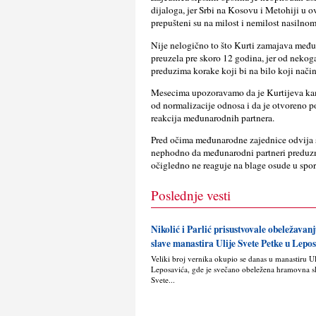
dijaloga, jer Srbi na Kosovu i Metohiji u
prepušteni su na milost i nemilost nasilno
Nije nelogično to što Kurti zamajava među
preuzela pre skoro 12 godina, jer od nekoga
preduzima korake koji bi na bilo koji način 
Mesecima upozoravamo da je Kurtijeva kam
od normalizacije odnosa i da je otvoreno p
reakcija međunarodnih partnera.
Pred očima međunarodne zajednice odvija se
nephodno da međunarodni partneri preduzmu
očigledno ne reaguje na blage osude u spo
Poslednje vesti
Nikolić i Parlić prisustvovale obeležava
slave manastira Ulije Svete Petke u Lepo
Veliki broj vernika okupio se danas u manastiru U
Leposavića, gde je svečano obeležena hramovna s
Svete...