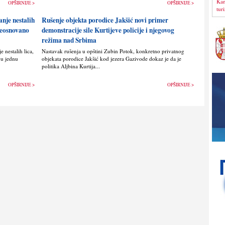
Kan
OPŠIRNIJE >
OPŠIRNIJE >
tur
anje nestalih
Rušenje objekta porodice Jakšić novi primer
 neosnovano
demonstracije sile Kurtijeve policije i njegovog
režima nad Srbima
 nestalih lica,
Nastavak rušenja u opštini Zubin Potok, konkretno privatnog
vu jednu
objekata porodice Jakšić kod jezera Gazivode dokaz je da je
politika Alјbina Kurtija...
OPŠIRNIJE >
OPŠIRNIJE >