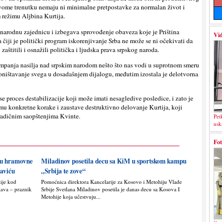
 ovome trenutku nemaju ni minimalne pretpostavke za normalan život i
m režimu Aljbina Kurtija.
narodnu zajednicu i izbegava sprovođenje obaveza koje je Priština
Vid
 čiji je politički program iskorenjivanje Srba ne može se ni očekivati da
zaštitili i osnažili politička i ljudska prava srpskog naroda.
panja nasilja nad srpskim narodom nešto što nas vodi u suprotnom smeru
oništavanje svega u dosadašnjem dijalogu, međutim izostala je delotvorna
 proces destabilizacije koji može imati nesagledive posledice, i zato je
 konkretne korake i zaustave destruktivno delovanje Kurtija, koji
radičnim saopštenjima Kvinte.
Pet
usk
Fot
nju hramovne
Miladinov posetila decu sa KiM u sportskom kampu
saviću
„Srbija te zove“
lije kod
Pomoćnica direktora Kancelarije za Kosovo i Metohiju Vlade
lava – praznik
Srbije Svetlana Miladinov posetila je danas decu sa Kosova I
Metohije koja učestvuju...