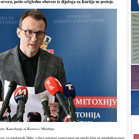
evera, pošto očigledno obaveze iz dijaloga za Kurtija ne postoje.
oto: Kancelarija za Kosovo i Metohiju
lov za opstanak Srba, a bez njenog osnivanja ne može biti ni produktivnog