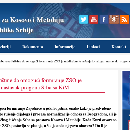
 za Kosovo i Metohiju
like Srbije
lariji
Dokumenta
Informacije
Linkovi
Kontakt
obaveze Prištine da omogući formiranje ZSO je najdirektnije rušenje Dijaloga i nastavak progon
rištine da omogući formiranje ZSO je
 i nastavak progona Srba sa KiM
ući formiranje Zajednice srpskih opština, onako kako je predviđeno
je rušenje dijaloga i procesa normalizacije odnosa sa Beogradom, ali je
ničkog čišćenja Srba sa prostora Kosova i Metohije. Kada Kurti otvoreno
 ZSO, postavlja se pitanje, a šta je onda njegova obaveza? Da li je