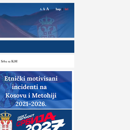
A
A
ћир
|
lat
A
a Srba sa KiM