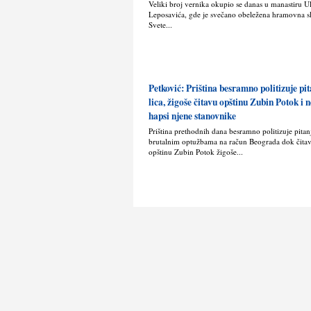
Veliki broj vernika okupio se danas u manastiru U
Leposavića, gde je svečano obeležena hramovna s
Svete...
Petković: Priština besramno politizuje pit
lica, žigoše čitavu opštinu Zubin Potok i
hapsi njene stanovnike
Priština prethodnih dana besramno politizuje pitanje
brutalnim optužbama na račun Beograda dok čita
opštinu Zubin Potok žigoše...