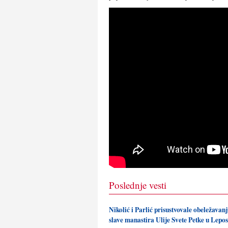
Poslednje vesti
Nikolić i Parlić prisustvovale obeležava
slave manastira Ulije Svete Petke u Lepo