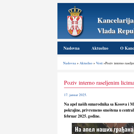
Kancelarija
Vlada Repub
Naslovna
Aktuelno
O Kance
Naslovna
»
Aktuelno
»
Vesti
»Poziv interno raselјe
Poziv interno raselјenim licim
17. januar 2025.
Na apel naših sunarodnika sa Kosova i Met
pokrajine, privremeno smeštena u central
februar 2025. godine.