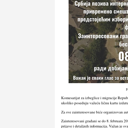
F
Komesarijat za izbeglice i migracije Repub
ukoliko poseduju važeću ličnu kartu izdatu 
Za sve zainteresovane biće organizovan au
Zainteresovani građani se do 8. februara 2
prijave i detalјnih informacija. Važan je s