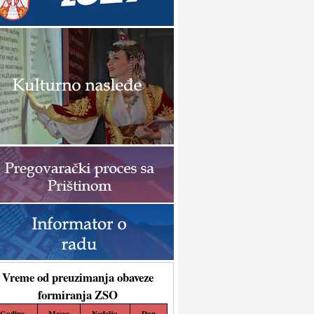
Vreme od preuzimanja obaveze
formiranja ZSO
Godina
Mesec
Nedelja
Dan