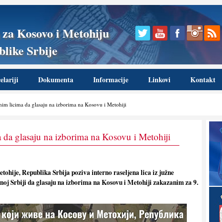
 za Kosovo i Metohiju
like Srbije
lariji
Dokumenta
Informacije
Linkovi
Kontakt
nim licima da glasaju na izborima na Kosovu i Metohiji
a da glasaju na izborima na Kosovu i Metohiji
ohije, Republika Srbija poziva interno raselјena lica iz južne
noj Srbiji da glasaju na izborima na Kosovu i Metohiji zakazanim za 9.