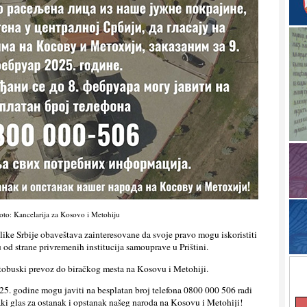
oto: Kancelarija za Kosovo i Metohiju
like Srbije obaveštava zainteresovane da svoje pravo mogu iskoristiti
od strane privremenih institucija samouprave u Prištini.
tobuski prevoz do biračkog mesta na Kosovu i Metohiji.
025. godine mogu javiti na besplatan broj telefona 0800 000 506 radi
vaki glas za ostanak i opstanak našeg naroda na Kosovu i Metohiji!