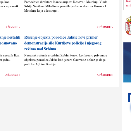
Kan
lije kod
Pomoćnica direktora Kancelarije za Kosovo i Metohiju Vlade
tur
lava – praznik
Srbije Svetlana Miladinov posetila je danas decu sa Kosova I
Metohije koja učestvuju...
OPŠIRNIJE >
OPŠIRNIJE >
anje nestalih
Rušenje objekta porodice Jakšić novi primer
 neosnovano
demonstracije sile Kurtijeve policije i njegovog
režima nad Srbima
 nestalih lica,
Nastavak rušenja u opštini Zubin Potok, konkretno privatnog
vu jednu
objekata porodice Jakšić kod jezera Gazivode dokaz je da je
politika Alјbina Kurtija...
OPŠIRNIJE >
OPŠIRNIJE >