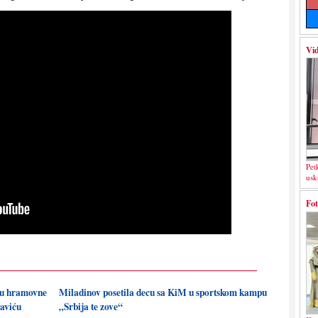
Vid
Pet
usk
Fot
nju hramovne
Miladinov posetila decu sa KiM u sportskom kampu
saviću
„Srbija te zove“