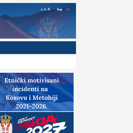
A
A
ћир
|
lat
A