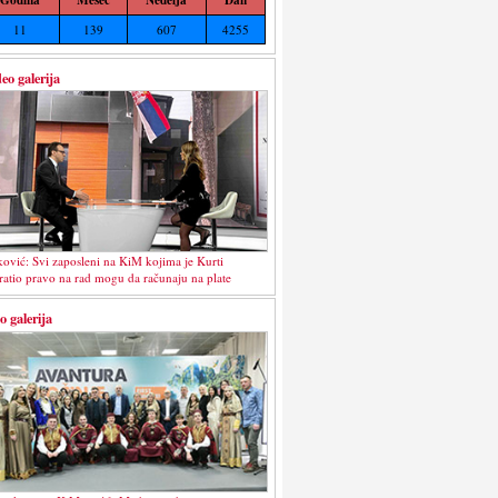
11
139
607
4255
eo galerija
ković: Svi zaposleni na KiM kojima je Kurti
ratio pravo na rad mogu da računaju na plate
o galerija