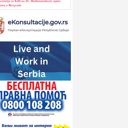
celarija za KiM na 46. Međunarodnom sajmu
izma u Beogradu