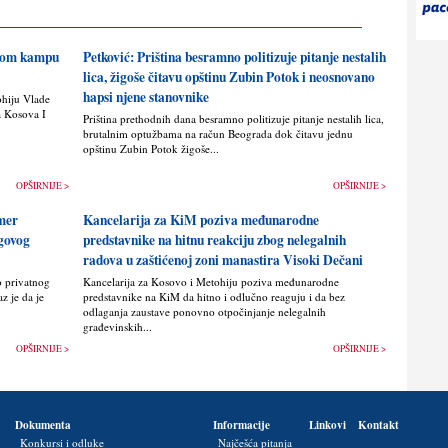
skom kampu
Petković: Priština besramno politizuje pitanje nestalih
lica, žigoše čitavu opštinu Zubin Potok i neosnovano
hapsi njene stanovnike
ohiju Vlade
a Kosova I
Priština prethodnih dana besramno politizuje pitanje nestalih lica,
brutalnim optužbama na račun Beograda dok čitavu jednu
opštinu Zubin Potok žigoše...
OPŠIRNIJE >
OPŠIRNIJE >
imer
Kancelarija za KiM poziva međunarodne
egovog
predstavnike na hitnu reakciju zbog nelegalnih
radova u zaštićenoj zoni manastira Visoki Dečani
o privatnog
Kancelarija za Kosovo i Metohiju poziva međunarodne
z je da je
predstavnike na KiM da hitno i odlučno reaguju i da bez
odlaganja zaustave ponovno otpočinjanje nelegalnih
građevinskih...
OPŠIRNIJE >
OPŠIRNIJE >
Dokumenta
Informacije
Linkovi
Kontakt
Konkursi i odluke
Najčešća pitanja