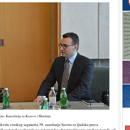
oto: Kancelarija za Kosovo i Metohiju
 okviru visokog segmenta 58. zasedanja Saveta za ljudska prava
ih sastanaka i ukazala na sistematsko obespravljivanje srpskog naroda, ali