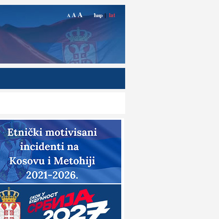
A
A
ћир
|
lat
A