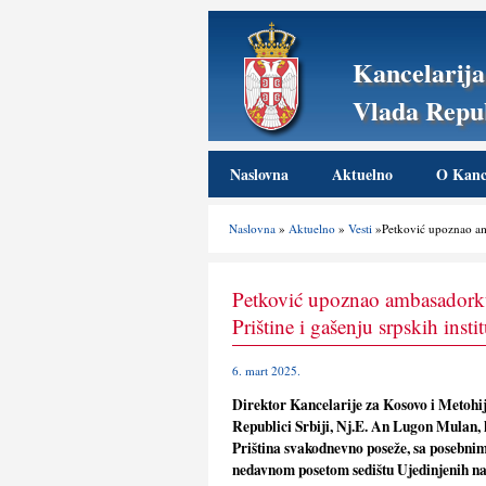
Kancelarija
Vlada Repub
Naslovna
Aktuelno
O Kance
Naslovna
»
Aktuelno
»
Vesti
»Petković upoznao amb
Petković upoznao ambasadork
Prištine i gašenju srpskih inst
6. mart 2025.
Direktor Kancelarije za Kosovo i Metohi
Republici Srbiji, Nj.E. An Lugon Mulan,
Priština svakodnevno poseže, sa posebnim o
nedavnom posetom sedištu Ujedinjenih na