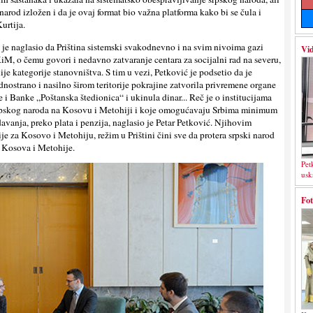
š narod izložen i da je ovaj format bio važna platforma kako bi se čula i
urtija.
je naglasio da Priština sistemski svakodnevno i na svim nivoima gazi
Vid
M, o čemu govori i nedavno zatvaranje centara za socijalni rad na severu,
e kategorije stanovništva. S tim u vezi, Petković je podsetio da je
nostrano i nasilno širom teritorije pokrajine zatvorila privremene organe
 i Banke „Poštanska štedionica“ i ukinula dinar... Reč je o institucijama
srpskog naroda na Kosovu i Metohiji i koje omogućavaju Srbima minimum
davanja, preko plata i penzija, naglasio je Petar Petković. Njihovim
je za Kosovo i Metohiju, režim u Prištini čini sve da protera srpski narod
 Kosova i Metohije.
Pet
usk
Fot