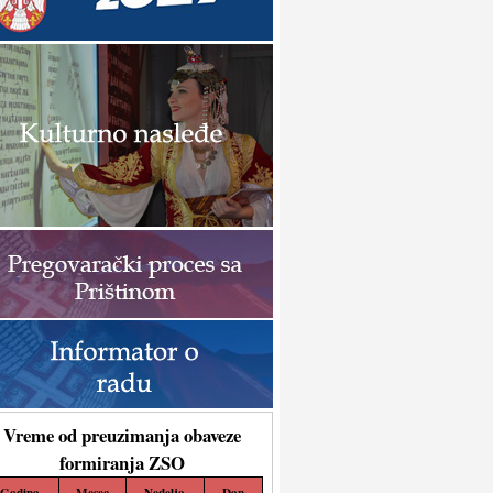
Vreme od preuzimanja obaveze
formiranja ZSO
Godina
Mesec
Nedelja
Dan