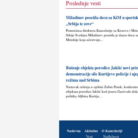
Poslednje vesti
Miladinov posetila decu sa KiM u sport
„Srbija te zove“
Pomoćnica direktora Kancelarije za Kosovo i Met
Srbije Svetlana Miladinov posetila je danas decu s
Metohije koja učestvuju...
Rušenje objekta porodice Jakšić novi pr
demonstracije sile Kurtijeve policije i nj
režima nad Srbima
Nastavak rušenja u opštini Zubin Potok, konkretn
objekata porodice Jakšić kod jezera Gazivode doka
politika Alјbina Kurtija...
Naslovna
Aktuelno
O Kancelariji
Vesti
Nadležnost