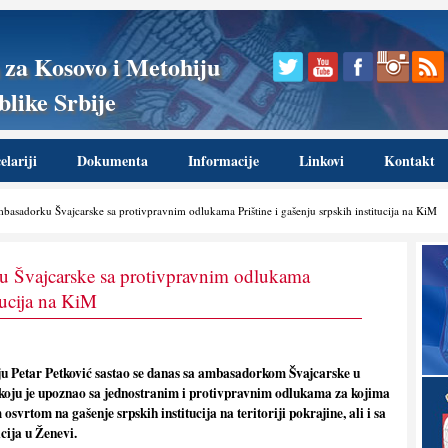
 za Kosovo i Metohiju
like Srbije
lariji
Dokumenta
Informacije
Linkovi
Kontakt
asadorku Švajcarske sa protivpravnim odlukama Prištine i gašenju srpskih institucija na KiM
u Švajcarske sa protivpravnim odlukama
itucija na KiM
ju Petar Petković sastao se danas sa ambasadorkom Švajcarske u
 koju je upoznao sa jednostranim i protivpravnim odlukama za kojima
svrtom na gašenje srpskih institucija na teritoriji pokrajine, ali i sa
cija u Ženevi.