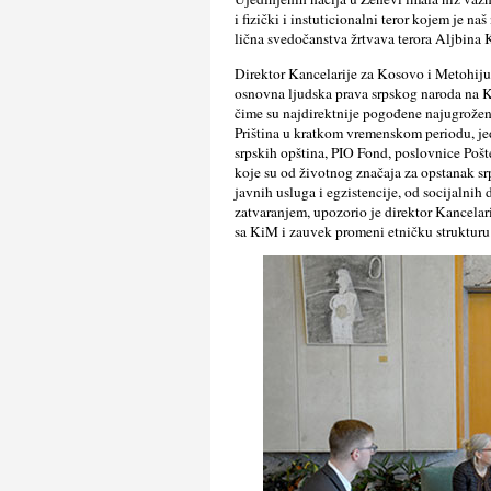
i fizički i instuticionalni teror kojem je na
lična svedočanstva žrtvava terora Aljbina K
Direktor Kancelarije za Kosovo i Metohiju 
osnovna ljudska prava srpskog naroda na Ki
čime su najdirektnije pogođene najugroženij
Priština u kratkom vremenskom periodu, jed
srpskih opština, PIO Fond, poslovnice Pošte
koje su od životnog značaja za opstanak 
javnih usluga i egzistencije, od socijalnih 
zatvaranjem, upozorio je direktor Kancelari
sa KiM i zauvek promeni etničku strukturu