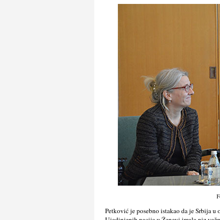
F
Petković je posebno istakao da je Srbija u
Ujedinjenih nacija u Ženevi imala niz važn