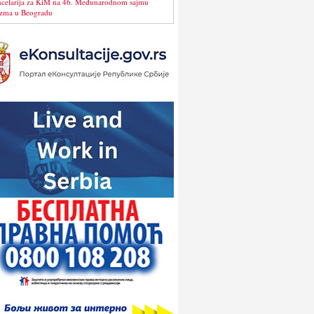
celarija za KiM na 46. Međunarodnom sajmu
izma u Beogradu