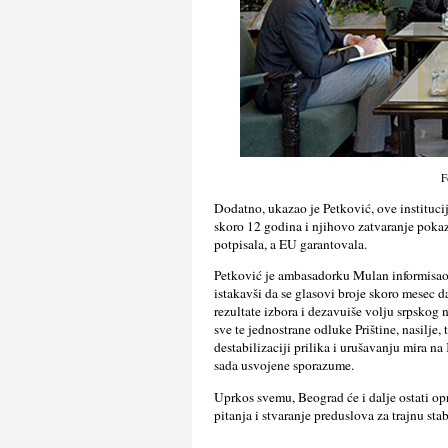
F
Dodatno, ukazao je Petković, ove institucij
skoro 12 godina i njihovo zatvaranje pokazu
potpisala, a EU garantovala.
Petković je ambasadorku Mulan informisao
istakavši da se glasovi broje skoro mesec 
rezultate izbora i dezavuiše volju srpskog
sve te jednostrane odluke Prištine, nasilje
destabilizaciji prilika i urušavanju mira na
sada usvojene sporazume.
Uprkos svemu, Beograd će i dalje ostati op
pitanja i stvaranje preduslova za trajnu st