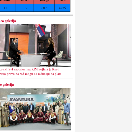
11
139
607
4255
eo galerija
ković: Svi zaposleni na KiM kojima je Kurti
ratio pravo na rad mogu da računaju na plate
o galerija