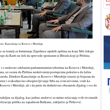
Kan
tur
oto: Kancelarija za Kosovo i Metohiju
e su temelj za formiranje Zajednice srpskih opština na koju Srbi čekaju
je da Kurti ne želi da sprovede sporazum iz Brisela koji je Priština
 i o nedavno održanim parlamentarnim izborima na Kosovu i Metohiji,
dana, uz ocenu da Priština neskrivenim postupcima pokušava da lažira
 naroda. Direktor Kancelarije za Kosovo i Metohiju izrazio je bojazan da
, teror i svakodnevno obespravljivanje Srba na svim nivoima, vode ka
 Kosovu i Metohiji, ali i da prete da definitivno obesmisle dijalog i sve do
redeljen za dijalog, kao jedino sredstvo za mirno rešavanje svih otvorenih
abilizaciju prilika na zapadnom Balkanu, zaključio je Petković.