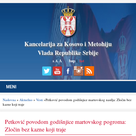
Kancelarija za Kosovo i Metohiju
Vlada Republike Srbije
A
ћир
|
lat
A
A
MENI
Naslovna
»
Aktuelno
»
Vesti
»Petković povodom godišnjice martovskog nasilјa: Zločin bez
kazne koji traje
Petković povodom godišnjice martovskog pogroma:
Zločin bez kazne koji traje