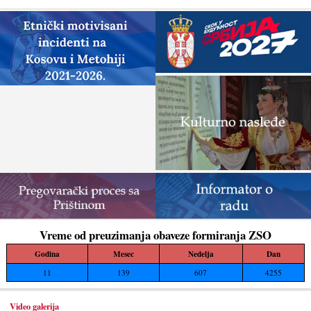
Vreme od preuzimanja obaveze formiranja ZSO
Godina
Mesec
Nedelja
Dan
11
139
607
4255
Video galerija