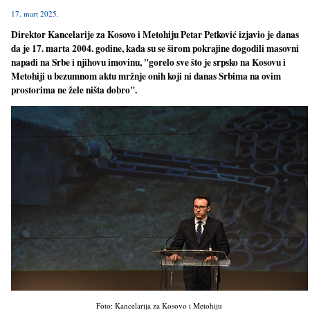
17. mart 2025.
Direktor Kancelarije za Kosovo i Metohiju Petar Petković izjavio je danas
da je 17. marta 2004. godine, kada su se širom pokrajine dogodili masovni
napadi na Srbe i njihovu imovinu, "gorelo sve što je srpsko na Kosovu i
Metohiji u bezumnom aktu mržnje onih koji ni danas Srbima na ovim
prostorima ne žele ništa dobro".
Foto: Kancelarija za Kosovo i Metohiju