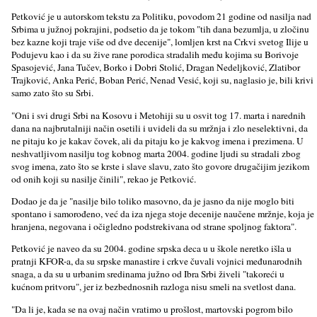
Petković je u autorskom tekstu za Politiku, povodom 21 godine od nasilјa nad
Srbima u južnoj pokrajini, podsetio da je tokom "tih dana bezumlјa, u zločinu
bez kazne koji traje više od dve decenije", lomlјen krst na Crkvi svetog Ilije u
Podujevu kao i da su žive rane porodica stradalih među kojima su Borivoje
Spasojević, Jana Tučev, Borko i Dobri Stolić, Dragan Nedelјković, Zlatibor
Trajković, Anka Perić, Boban Perić, Nenad Vesić, koji su, naglasio je, bili krivi
samo zato što su Srbi.
"Oni i svi drugi Srbi na Kosovu i Metohiji su u osvit tog 17. marta i narednih
dana na najbrutalniji način osetili i uvideli da su mržnja i zlo neselektivni, da
ne pitaju ko je kakav čovek, ali da pitaju ko je kakvog imena i prezimena. U
neshvatlјivom nasilјu tog kobnog marta 2004. godine lјudi su stradali zbog
svog imena, zato što se krste i slave slavu, zato što govore drugačijim jezikom
od onih koji su nasilјe činili", rekao je Petković.
Dodao je da je "nasilјe bilo toliko masovno, da je jasno da nije moglo biti
spontano i samorođeno, već da iza njega stoje decenije naučene mržnje, koja je
hranjena, negovana i očigledno podstrekivana od strane spolјnog faktora".
Petković je naveo da su 2004. godine srpska deca u u škole neretko išla u
pratnji KFOR-a, da su srpske manastire i crkve čuvali vojnici međunarodnih
snaga, a da su u urbanim sredinama južno od Ibra Srbi živeli "takoreći u
kućnom pritvoru", jer iz bezbednosnih razloga nisu smeli na svetlost dana.
"Da li je, kada se na ovaj način vratimo u prošlost, martovski pogrom bilo