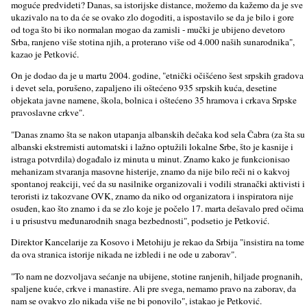
moguće predvideti? Danas, sa istorijske distance, možemo da kažemo da je sve
ukazivalo na to da će se ovako zlo dogoditi, a ispostavilo se da je bilo i gore
od toga što bi iko normalan mogao da zamisli - mučki je ubijeno devetoro
Srba, ranjeno više stotina njih, a proterano više od 4.000 naših sunarodnika",
kazao je Petković.
On je dodao da je u martu 2004. godine, "etnički očišćeno šest srpskih gradova
i devet sela, porušeno, zapalјeno ili oštećeno 935 srpskih kuća, desetine
objekata javne namene, škola, bolnica i oštećeno 35 hramova i crkava Srpske
pravoslavne crkve".
"Danas znamo šta se nakon utapanja albanskih dečaka kod sela Čabra (za šta su
albanski ekstremisti automatski i lažno optužili lokalne Srbe, što je kasnije i
istraga potvrdila) događalo iz minuta u minut. Znamo kako je funkcionisao
mehanizam stvaranja masovne histerije, znamo da nije bilo reči ni o kakvoj
spontanoj reakciji, već da su nasilnike organizovali i vodili stranački aktivisti i
teroristi iz takozvane OVK, znamo da niko od organizatora i inspiratora nije
osuđen, kao što znamo i da se zlo koje je počelo 17. marta dešavalo pred očima
i u prisustvu međunarodnih snaga bezbednosti", podsetio je Petković.
Direktor Kancelarije za Kosovo i Metohiju je rekao da Srbija "insistira na tome
da ova stranica istorije nikada ne izbledi i ne ode u zaborav".
"To nam ne dozvolјava sećanje na ubijene, stotine ranjenih, hilјade prognanih,
spalјene kuće, crkve i manastire. Ali pre svega, nemamo pravo na zaborav, da
nam se ovakvo zlo nikada više ne bi ponovilo", istakao je Petković.