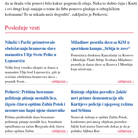
da se ikada više ponovi bilo kakav pogrom ili oluja. Neka to dobro čuju i Kurti
i svi drugi koji sanjaju o tome da Srbe ponovo gledaju u izbegličkim
kolonama! To se nikada neće dogoditi", zaklјučio je Petković.
Poslednje vesti
Nikolić i Parlić prisustvovale
Miladinov posetila decu sa KiM u
obeležavanju hramovne slave
sportskom kampu „Srbija te zove“
manastira Ulije Svete Petke u
Pomoćnica direktora Kancelarije za Kosovo
i Metohiju Vlade Srbije Svetlana Miladinov
Leposaviću
posetila je danas decu sa Kosova I Metohije
Veliki broj vernika okupio se danas u
koja učestvuju...
manastiru Ulije kod Leposavića, gde je
svečano obeležena hramovna slava –
praznik Svete...
OPŠIRNIJE >
OPŠIRNIJE >
Petković: Priština besramno
Rušenje objekta porodice Jakšić
politizuje pitanje nestalih lica,
novi primer demonstracije sile
žigoše čitavu opštinu Zubin Potok i
Kurtijeve policije i njegovog režima
neosnovano hapsi njene stanovnike
nad Srbima
Priština prethodnih dana besramno
Nastavak rušenja u opštini Zubin Potok,
politizuje pitanje nestalih lica, brutalnim
konkretno privatnog objekata porodice
optužbama na račun Beograda dok čitavu
Jakšić kod jezera Gazivode dokaz je da je
jednu opštinu Zubin Potok žigoše...
politika Alјbina Kurtija...
OPŠIRNIJE >
OPŠIRNIJE >