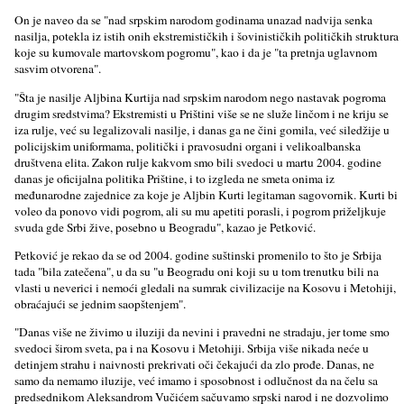
On je naveo da se "nad srpskim narodom godinama unazad nadvija senka
nasilјa, potekla iz istih onih ekstremističkih i šovinističkih političkih struktura
koje su kumovale martovskom pogromu", kao i da je "ta pretnja uglavnom
sasvim otvorena".
"Šta je nasilјe Alјbina Kurtija nad srpskim narodom nego nastavak pogroma
drugim sredstvima? Ekstremisti u Prištini više se ne služe linčom i ne kriju se
iza rulјe, već su legalizovali nasilјe, i danas ga ne čini gomila, već siledžije u
policijskim uniformama, politički i pravosudni organi i velikoalbanska
društvena elita. Zakon rulјe kakvom smo bili svedoci u martu 2004. godine
danas je oficijalna politika Prištine, i to izgleda ne smeta onima iz
međunarodne zajednice za koje je Alјbin Kurti legitaman sagovornik. Kurti bi
voleo da ponovo vidi pogrom, ali su mu apetiti porasli, i pogrom priželјkuje
svuda gde Srbi žive, posebno u Beogradu", kazao je Petković.
Petković je rekao da se od 2004. godine suštinski promenilo to što je Srbija
tada "bila zatečena", u da su "u Beogradu oni koji su u tom trenutku bili na
vlasti u neverici i nemoći gledali na sumrak civilizacije na Kosovu i Metohiji,
obraćajući se jednim saopštenjem".
"Danas više ne živimo u iluziji da nevini i pravedni ne stradaju, jer tome smo
svedoci širom sveta, pa i na Kosovu i Metohiji. Srbija više nikada neće u
detinjem strahu i naivnosti prekrivati oči čekajući da zlo prođe. Danas, ne
samo da nemamo iluzije, već imamo i sposobnost i odlučnost da na čelu sa
predsednikom Aleksandrom Vučićem sačuvamo srpski narod i ne dozvolimo