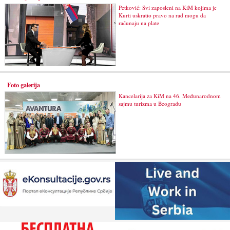
Petković: Svi zaposleni na KiM kojima je
Kurti uskratio pravo na rad mogu da
računaju na plate
Foto galerija
Kancelarija za KiM na 46. Međunarodnom
sajmu turizma u Beogradu