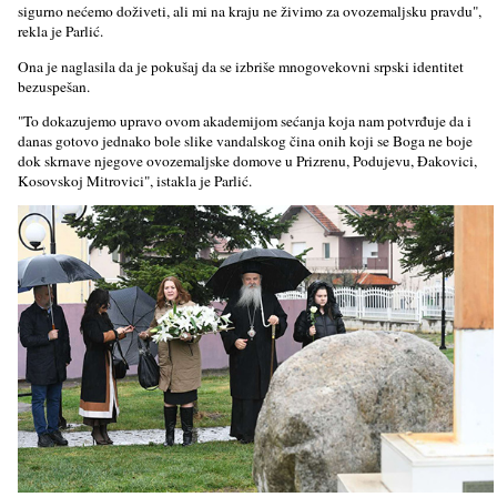
sigurno nećemo doživeti, ali mi na kraju ne živimo za ovozemalјsku pravdu",
rekla je Parlić.
Ona je naglasila da je pokušaj da se izbriše mnogovekovni srpski identitet
bezuspešan.
"To dokazujemo upravo ovom akademijom sećanja koja nam potvrđuje da i
danas gotovo jednako bole slike vandalskog čina onih koji se Boga ne boje
dok skrnave njegove ovozemalјske domove u Prizrenu, Podujevu, Đakovici,
Kosovskoj Mitrovici", istakla je Parlić.