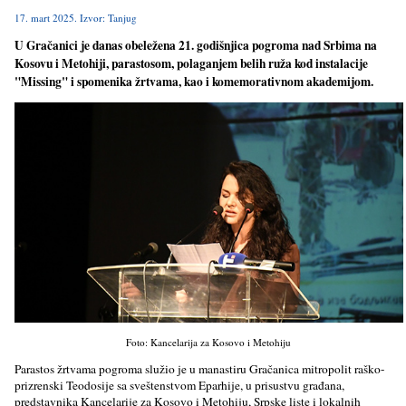
17. mart 2025. Izvor: Tanjug
U Gračanici je danas obeležena 21. godišnjica pogroma nad Srbima na
Kosovu i Metohiji, parastosom, polaganjem belih ruža kod instalacije
"Missing" i spomenika žrtvama, kao i komemorativnom akademijom.
Foto: Kancelarija za Kosovo i Metohiju
Parastos žrtvama pogroma služio je u manastiru Gračanica mitropolit raško-
prizrenski Teodosije sa sveštenstvom Eparhije, u prisustvu građana,
predstavnika Kancelarije za Kosovo i Metohiju, Srpske liste i lokalnih