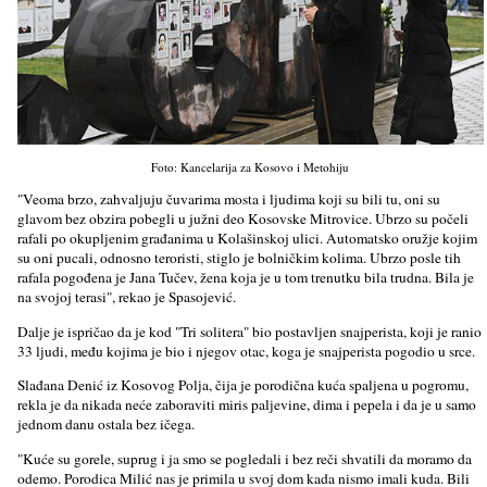
Foto: Kancelarija za Kosovo i Metohiju
"Veoma brzo, zahvalјuju čuvarima mosta i lјudima koji su bili tu, oni su
glavom bez obzira pobegli u južni deo Kosovske Mitrovice. Ubrzo su počeli
rafali po okuplјenim građanima u Kolašinskoj ulici. Automatsko oružje kojim
su oni pucali, odnosno teroristi, stiglo je bolničkim kolima. Ubrzo posle tih
rafala pogođena je Jana Tučev, žena koja je u tom trenutku bila trudna. Bila je
na svojoj terasi", rekao je Spasojević.
Dalјe je ispričao da je kod "Tri solitera" bio postavlјen snajperista, koji je ranio
33 lјudi, među kojima je bio i njegov otac, koga je snajperista pogodio u srce.
Slađana Denić iz Kosovog Polјa, čija je porodična kuća spalјena u pogromu,
rekla je da nikada neće zaboraviti miris palјevine, dima i pepela i da je u samo
jednom danu ostala bez ičega.
"Kuće su gorele, suprug i ja smo se pogledali i bez reči shvatili da moramo da
odemo. Porodica Milić nas je primila u svoj dom kada nismo imali kuda. Bili