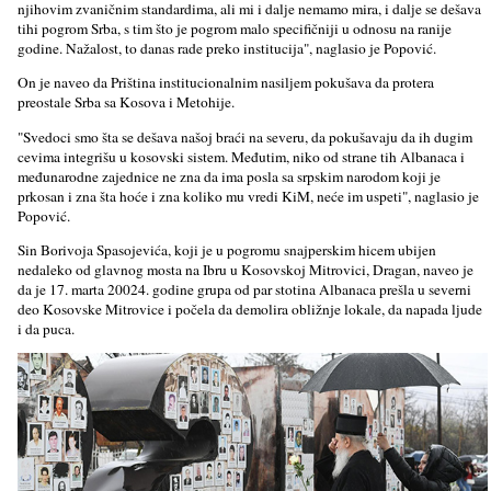
njihovim zvaničnim standardima, ali mi i dalјe nemamo mira, i dalјe se dešava
tihi pogrom Srba, s tim što je pogrom malo specifičniji u odnosu na ranije
godine. Nažalost, to danas rade preko institucija", naglasio je Popović.
On je naveo da Priština institucionalnim nasilјem pokušava da protera
preostale Srba sa Kosova i Metohije.
"Svedoci smo šta se dešava našoj braći na severu, da pokušavaju da ih dugim
cevima integrišu u kosovski sistem. Međutim, niko od strane tih Albanaca i
međunarodne zajednice ne zna da ima posla sa srpskim narodom koji je
prkosan i zna šta hoće i zna koliko mu vredi KiM, neće im uspeti", naglasio je
Popović.
Sin Borivoja Spasojevića, koji je u pogromu snajperskim hicem ubijen
nedaleko od glavnog mosta na Ibru u Kosovskoj Mitrovici, Dragan, naveo je
da je 17. marta 20024. godine grupa od par stotina Albanaca prešla u severni
deo Kosovske Mitrovice i počela da demolira obližnje lokale, da napada lјude
i da puca.