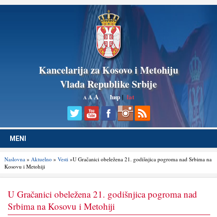
Kancelarija za Kosovo i Metohiju
Vlada Republike Srbije
A
ћир
|
lat
A
A
MENI
Naslovna
»
Aktuelno
»
Vesti
»U Gračanici obeležena 21. godišnjica pogroma nad Srbima na
Kosovu i Metohiji
U Gračanici obeležena 21. godišnjica pogroma nad
Srbima na Kosovu i Metohiji