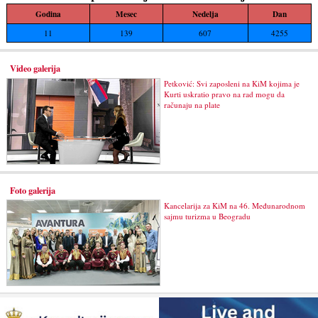
Godina
Mesec
Nedelja
Dan
11
139
607
4255
Video galerija
Petković: Svi zaposleni na KiM kojima je
Kurti uskratio pravo na rad mogu da
računaju na plate
Foto galerija
Kancelarija za KiM na 46. Međunarodnom
sajmu turizma u Beogradu