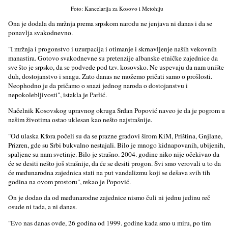
Foto: Kancelarija za Kosovo i Metohiju
Ona je dodala da mržnja prema srpskom narodu ne jenjava ni danas i da se
ponavlјa svakodnevno.
"I mržnja i progonstvo i uzurpacija i otimanje i skrnavlјenje naših vekovnih
manastira. Gotovo svakodnevne su pretenzije albanske etničke zajednice da
sve što je srpsko, da se podvede pod tzv. kosovsko. Ne uspevaju da nam unište
duh, dostojanstvo i snagu. Zato danas ne možemo pričati samo o prošlosti.
Neophodno je da pričamo o snazi jednog naroda o dostojanstvu i
nepokoleblјivosti", istakla je Parlić.
Načelnik Kosovskog upravnog okruga Srđan Popović naveo je da je pogrom u
našim životima ostao uklesan kao nešto najstrašnije.
"Od ulaska Kfora počeli su da se prazne gradovi širom KiM, Priština, Gnjlane,
Prizren, gde su Srbi bukvalno nestajali. Bilo je mnogo kidnapovanih, ubijenih,
spalјene su nam svetinje. Bilo je strašno. 2004. godine niko nije očekivao da
će se desiti nešto još strašnije, da će se desiti progon. Svi smo verovali u to da
će međunarodna zajednica stati na put vandalizmu koji se dešava svih tih
godina na ovom prostoru", rekao je Popović.
On je dodao da od međunarodne zajednice nismo čuli ni jednu jedinu reč
osude ni tada, a ni danas.
"Evo nas danas ovde, 26 godina od 1999. godine kada smo u miru, po tim