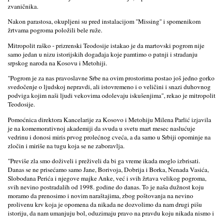
zvaničnika.
Nakon parastosa, okuplјeni su pred instalacijom "Missing" i spomenikom
žrtvama pogroma položili bele ruže.
Mitropolit raško - prizrenski Teodosije istakao je da martovski pogrom nije
samo jedan u nizu istorijskih događaja koje pamtimo o patnji i stradanju
srpskog naroda na Kosovu i Metohiji.
"Pogrom je za nas pravoslavne Srbe na ovim prostorima postao još jedno gorko
svedočenje o lјudskoj nepravdi, ali istovremeno i o veličini i snazi duhovnog
podviga kojim naši lјudi vekovima odolevaju iskušenjima", rekao je mitropolit
Teodosije.
Pomoćnica direktora Kancelarije za Kosovo i Metohiju Milena Parlić izjavila
je na komemorativnoj akademiji da svuda u svetu mart mesec naslućuje
vedrinu i donosi miris prvog prolećnog cveća, a da samo u Srbiji opominje na
zločin i miriše na tugu koja se ne zaboravlјa.
"Previše zla smo doživeli i preživeli da bi ga vreme ikada moglo izbrisati.
Danas se ne prisećamo samo Jane, Borivoja, Dobrija i Borka, Nenada Vasića,
Slobodana Perića i njegove majke Anke, već i svih žrtava velikog pogroma,
svih nevino postradalih od 1998. godine do danas. To je naša dužnost koju
moramo da prenosimo i novim naraštajima, zbog poštovanja na nevino
prolivenu krv koja je opomena da nikada ne dozvolimo da nam drugi pišu
istoriju, da nam umanjuju bol, oduzimaju pravo na pravdu koju nikada nismo i