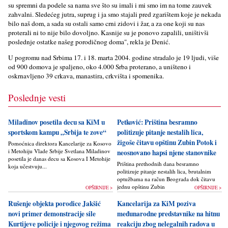
su spremni da podele sa nama sve što su imali i mi smo im na tome zauvek
zahvalni. Sledećeg jutra, suprug i ja smo stajali pred zgarištem koje je nekada
bilo naš dom, a sada su ostali samo crni zidovi i žar, a za one koji su nas
proterali ni to nije bilo dovolјno. Kasnije su je ponovo zapalili, uništivši
poslednje ostatke našeg porodičnog doma", rekla je Denić.
U pogromu nad Srbima 17. i 18. marta 2004. godine stradalo je 19 lјudi, više
od 900 domova je spalјeno, oko 4.000 Srba proterano, a uništeno i
oskrnavlјeno 39 crkava, manastira, crkvišta i spomenika.
Poslednje vesti
Miladinov posetila decu sa KiM u
Petković: Priština besramno
sportskom kampu „Srbija te zove“
politizuje pitanje nestalih lica,
žigoše čitavu opštinu Zubin Potok i
Pomoćnica direktora Kancelarije za Kosovo
i Metohiju Vlade Srbije Svetlana Miladinov
neosnovano hapsi njene stanovnike
posetila je danas decu sa Kosova I Metohije
Priština prethodnih dana besramno
koja učestvuju...
politizuje pitanje nestalih lica, brutalnim
optužbama na račun Beograda dok čitavu
jednu opštinu Zubin Potok žigoše...
OPŠIRNIJE >
OPŠIRNIJE >
Rušenje objekta porodice Jakšić
Kancelarija za KiM poziva
novi primer demonstracije sile
međunarodne predstavnike na hitnu
Kurtijeve policije i njegovog režima
reakciju zbog nelegalnih radova u