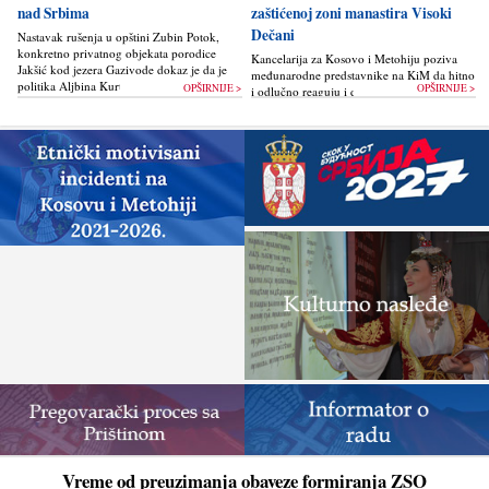
nad Srbima
zaštićenoj zoni manastira Visoki
Dečani
Nastavak rušenja u opštini Zubin Potok,
konkretno privatnog objekata porodice
Kancelarija za Kosovo i Metohiju poziva
Jakšić kod jezera Gazivode dokaz je da je
međunarodne predstavnike na KiM da hitno
politika Alјbina Kurtija...
OPŠIRNIJE >
OPŠIRNIJE >
i odlučno reaguju i da bez odlaganja
zaustave ponovno otpočinjanje nelegalnih
građevinskih...
Vreme od preuzimanja obaveze formiranja ZSO