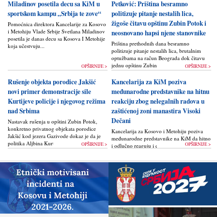
Miladinov posetila decu sa KiM u
Petković: Priština besramno
sportskom kampu „Srbija te zove“
politizuje pitanje nestalih lica,
žigoše čitavu opštinu Zubin Potok i
Pomoćnica direktora Kancelarije za Kosovo
i Metohiju Vlade Srbije Svetlana Miladinov
neosnovano hapsi njene stanovnike
posetila je danas decu sa Kosova I Metohije
Priština prethodnih dana besramno
koja učestvuju...
politizuje pitanje nestalih lica, brutalnim
optužbama na račun Beograda dok čitavu
jednu opštinu Zubin Potok žigoše...
OPŠIRNIJE >
OPŠIRNIJE >
Rušenje objekta porodice Jakšić
Kancelarija za KiM poziva
novi primer demonstracije sile
međunarodne predstavnike na hitnu
Kurtijeve policije i njegovog režima
reakciju zbog nelegalnih radova u
nad Srbima
zaštićenoj zoni manastira Visoki
Dečani
Nastavak rušenja u opštini Zubin Potok,
konkretno privatnog objekata porodice
Kancelarija za Kosovo i Metohiju poziva
Jakšić kod jezera Gazivode dokaz je da je
međunarodne predstavnike na KiM da hitno
politika Alјbina Kurtija...
OPŠIRNIJE >
OPŠIRNIJE >
i odlučno reaguju i da bez odlaganja
zaustave ponovno otpočinjanje nelegalnih
građevinskih...