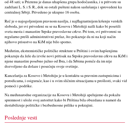
od 48 sati; u Prizrenu je danas uhapšena grupa hodočasnika, i u pritvoru su
zadržani L. S. i S. R., dok su ostali pušteni nakon saslušanja i sprovedeni ka
centralnoj Srbiji. Privedeno je ukupno 16 osoba.
Reč je o najogoljenijem pravnom nasilju, i najflagrantnijem kršenju verskih
sloboda, jer svi privedeni su se na Kosovu i Metohiji našli kako bi posetili
sveta mesta i manastire Srpske pravoslavne crkve. Pri tom, svi pritvoreni su
regularno prešli administrativni prelaz, što pokazuje da ni na koji način
njihovo prisustvo na KiM nije bilo sporno.
Međutim, ekstremističke političke strukture u Prištini i ovim hapšenjima
pokazuju da žele da izvrše novi pritisak na Srpsku pravoslavnu crkvu na KiM i
njene manastire posebno južno od Ibra, i da Srbima poruče da im nije
dozvoljeno da dolaze i posećuju svoje svetinje.
Kancelarija za Kosovo i Metohiju je u kontaktu sa pravnim zastupnicima i
porodicama, i osiguraće, kao i u svim sličnim situacijama u prošlosti, svaki vid
pomoći i podrške.
Na međunarodne organizacije na Kosovu i Metohiji apelujemo da pokažu
spremnost i ulože svoj autoritet kako bi Priština bila obuzdana u nameri da
destabilizuje političke i bezbednosne prilike u pokrajini.
Poslednje vesti