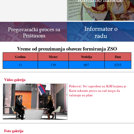
Vreme od preuzimanja obaveze formiranja ZSO
Godina
Mesec
Nedelja
Dan
11
139
607
4255
Video galerija
Petković: Svi zaposleni na KiM kojima je
Kurti uskratio pravo na rad mogu da
računaju na plate
Foto galerija