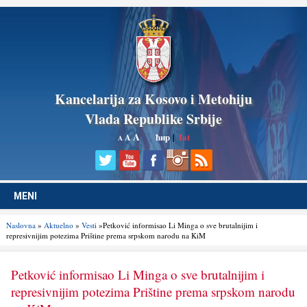
Kancelarija za Kosovo i Metohiju
Vlada Republike Srbije
A
ћир
|
lat
A
A
MENI
Naslovna
»
Aktuelno
»
Vesti
»Petković informisao Li Minga o sve brutalnijim i
represivnijim potezima Prištine prema srpskom narodu na KiM
Petković informisao Li Minga o sve brutalnijim i
represivnijim potezima Prištine prema srpskom narodu