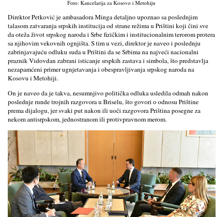
Foto: Kancelarija za Kosovo i Metohiju
Direktor Petković je ambasadora Minga detaljno upoznao sa poslednjim
talasom zatvaranja srpskih institucija od strane režima u Prištini koji čini sve
da oteža život srpskog naroda i Srbe fizičkim i institucionalnim terorom protera
sa njihovim vekovnih ognjišta. S tim u vezi, direktor je naveo i poslednju
zabrinjavajuću odluku suda u Prištini da se Srbima na najveći nacionalni
praznik Vidovdan zabrani isticanje srspkih zastava i simbola, što predstavlja
nezapamćeni primer ugnjetavanja i obespravljivanja srpskog naroda na
Kosovu i Metohiji.
On je naveo da je takva, nesumnjivo politička odluka usledila odmah nakon
poslednje runde trojnih razgovora u Briselu, što govori o odnosu Prištine
prema dijalogu, jer svaki put nakon ili uoči razgovora Priština posegne za
nekom antisrpskom, jednostranom ili protivpravnom merom.