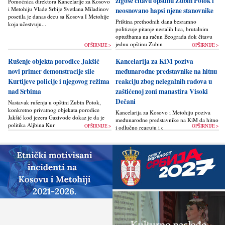
žigoše čitavu opštinu Zubin Potok i
Pomoćnica direktora Kancelarije za Kosovo
i Metohiju Vlade Srbije Svetlana Miladinov
neosnovano hapsi njene stanovnike
posetila je danas decu sa Kosova I Metohije
Priština prethodnih dana besramno
koja učestvuju...
politizuje pitanje nestalih lica, brutalnim
optužbama na račun Beograda dok čitavu
jednu opštinu Zubin Potok žigoše...
OPŠIRNIJE >
OPŠIRNIJE >
Rušenje objekta porodice Jakšić
Kancelarija za KiM poziva
novi primer demonstracije sile
međunarodne predstavnike na hitnu
Kurtijeve policije i njegovog režima
reakciju zbog nelegalnih radova u
nad Srbima
zaštićenoj zoni manastira Visoki
Dečani
Nastavak rušenja u opštini Zubin Potok,
konkretno privatnog objekata porodice
Kancelarija za Kosovo i Metohiju poziva
Jakšić kod jezera Gazivode dokaz je da je
međunarodne predstavnike na KiM da hitno
politika Alјbina Kurtija...
OPŠIRNIJE >
OPŠIRNIJE >
i odlučno reaguju i da bez odlaganja
zaustave ponovno otpočinjanje nelegalnih
građevinskih...