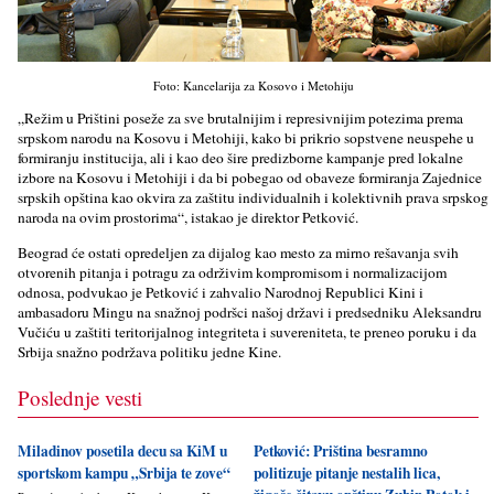
Foto: Kancelarija za Kosovo i Metohiju
„Režim u Prištini poseže za sve brutalnijim i represivnijim potezima prema
srpskom narodu na Kosovu i Metohiji, kako bi prikrio sopstvene neuspehe u
formiranju institucija, ali i kao deo šire predizborne kampanje pred lokalne
izbore na Kosovu i Metohiji i da bi pobegao od obaveze formiranja Zajednice
srpskih opština kao okvira za zaštitu individualnih i kolektivnih prava srpskog
naroda na ovim prostorima“, istakao je direktor Petković.
Beograd će ostati opredeljen za dijalog kao mesto za mirno rešavanja svih
otvorenih pitanja i potragu za održivim kompromisom i normalizacijom
odnosa, podvukao je Petković i zahvalio Narodnoj Republici Kini i
ambasadoru Mingu na snažnoj podršci našoj državi i predsedniku Aleksandru
Vučiću u zaštiti teritorijalnog integriteta i suvereniteta, te preneo poruku i da
Srbija snažno podržava politiku jedne Kine.
Poslednje vesti
Miladinov posetila decu sa KiM u
Petković: Priština besramno
sportskom kampu „Srbija te zove“
politizuje pitanje nestalih lica,