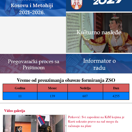
Vreme od preuzimanja obaveze formiranja ZSO
Godina
Mesec
Nedelja
Dan
11
139
607
4255
Video galerija
Petković: Svi zaposleni na KiM kojima je
Kurti uskratio pravo na rad mogu da
računaju na plate