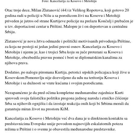
Foto: Kancelarija za Kosovo i Metohiju
Otac troje dece, Milan Zlatanović (44) iz Velikog Ropotova, koji gotovo 20
godina radi u policiji u Nišu a sa porodicom živi na Kosovu i Metohiji
priveden je jutros od strane Kurtijeve policije na prelazu Končulj i prebačen je
u tzv. deportacioni centar u Prištini. Malopre je i on deportovan u centralnu
Srbiju.
Zlatanović je nova žrtva odmazde i politički motivisanih privođenja Prištine,
za koja ne postoji ni jedan jedini pravni osnov. Kancelarija za Kosovo i
Metohiju i njemu je, kao i trojici Srba koju su juče proterani sa Kosova i
Metohije, obezbedila pravnu pomoć i bori se diplomatskim kanalima za
njihova prava.
Dodatno, po nalogu piromana Kurtija, petorici srpskih policajaca koji žive u
Kosovskom Pomoravlju nije dozvoljeno da uđu na teritoriju Kosova i
Metohije i sa dužnosti se vrate kućama i svojim porodicama.
Nezapamćeno je da pred očima kompletne međunarodne zajednice Kurti
sprovodi svoju fašističku politiku progona jednog naroda i etničko čišćenje
Srba sa njihovih ognjišta i da izostaje reakcija onih koji bi Srbima morali da
garantuju miran život na prostoru KiM.
Kancelarija za Kosovo i Metohiju već dva dana je u direktnom kontaktu sa
predstavnicima Evropske unije povodom najnovijih eskalatornih poteza
režima u Prištini i o svemu je obavestila međunarodne predstavnike.