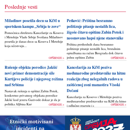
Poslednje vesti
Miladinov posetila decu sa KiM u
Petković: Priština besramno
sportskom kampu „Srbija te zove“
politizuje pitanje nestalih lica,
žigoše čitavu opštinu Zubin Potok i
Pomoćnica direktora Kancelarije za Kosovo
i Metohiju Vlade Srbije Svetlana Miladinov
neosnovano hapsi njene stanovnike
posetila je danas decu sa Kosova I Metohije
Priština prethodnih dana besramno
koja učestvuju...
politizuje pitanje nestalih lica, brutalnim
optužbama na račun Beograda dok čitavu
jednu opštinu Zubin Potok žigoše...
OPŠIRNIJE >
OPŠIRNIJE >
Rušenje objekta porodice Jakšić
Kancelarija za KiM poziva
novi primer demonstracije sile
međunarodne predstavnike na hitnu
Kurtijeve policije i njegovog režima
reakciju zbog nelegalnih radova u
nad Srbima
zaštićenoj zoni manastira Visoki
Dečani
Nastavak rušenja u opštini Zubin Potok,
konkretno privatnog objekata porodice
Kancelarija za Kosovo i Metohiju poziva
Jakšić kod jezera Gazivode dokaz je da je
međunarodne predstavnike na KiM da hitno
politika Alјbina Kurtija...
OPŠIRNIJE >
OPŠIRNIJE >
i odlučno reaguju i da bez odlaganja
zaustave ponovno otpočinjanje nelegalnih
građevinskih...