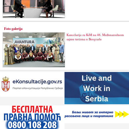
Foto galerija
Kancelarija za KiM na 46. Međunarodnom
sajmu turizma u Beogradu