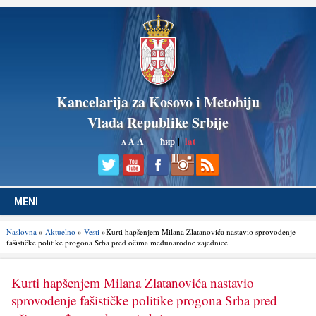
Kancelarija za Kosovo i Metohiju
Vlada Republike Srbije
A
ћир
|
lat
A
A
MENI
Naslovna
»
Aktuelno
»
Vesti
»Kurti hapšenjem Milana Zlatanovića nastavio sprovođenje
fašističke politike progona Srba pred očima međunarodne zajednice
Kurti hapšenjem Milana Zlatanovića nastavio
sprovođenje fašističke politike progona Srba pred