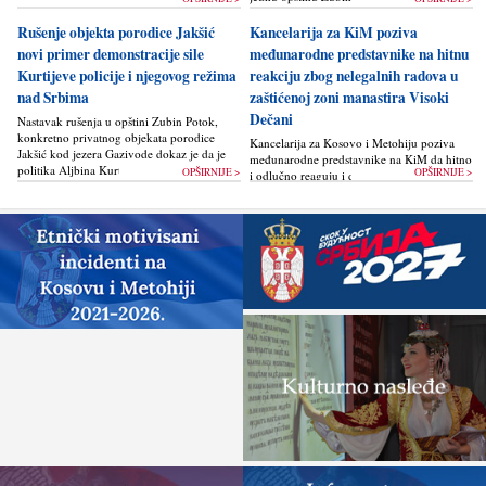
Rušenje objekta porodice Jakšić
Kancelarija za KiM poziva
novi primer demonstracije sile
međunarodne predstavnike na hitnu
Kurtijeve policije i njegovog režima
reakciju zbog nelegalnih radova u
nad Srbima
zaštićenoj zoni manastira Visoki
Dečani
Nastavak rušenja u opštini Zubin Potok,
konkretno privatnog objekata porodice
Kancelarija za Kosovo i Metohiju poziva
Jakšić kod jezera Gazivode dokaz je da je
međunarodne predstavnike na KiM da hitno
politika Alјbina Kurtija...
OPŠIRNIJE >
OPŠIRNIJE >
i odlučno reaguju i da bez odlaganja
zaustave ponovno otpočinjanje nelegalnih
građevinskih...