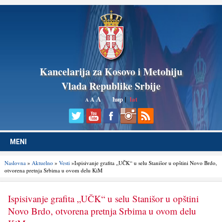
Kancelarija za Kosovo i Metohiju
Vlada Republike Srbije
A
ћир
|
lat
A
A
MENI
Naslovna
»
Aktuelno
»
Vesti
»Ispisivanje grafita „UČK“ u selu Stanišor u opštini Novo Brdo,
otvorena pretnja Srbima u ovom delu KiM
Ispisivanje grafita „UČK“ u selu Stanišor u opštini
Novo Brdo, otvorena pretnja Srbima u ovom delu