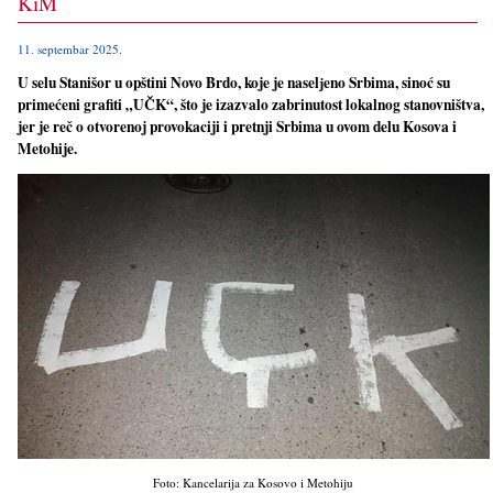
KiM
11. septembar 2025.
U selu Stanišor u opštini Novo Brdo, koje je naselјeno Srbima, sinoć su
primećeni grafiti „UČK“, što je izazvalo zabrinutost lokalnog stanovništva,
jer je reč o otvorenoj provokaciji i pretnji Srbima u ovom delu Kosova i
Metohije.
Foto: Kancelarija za Kosovo i Metohiju