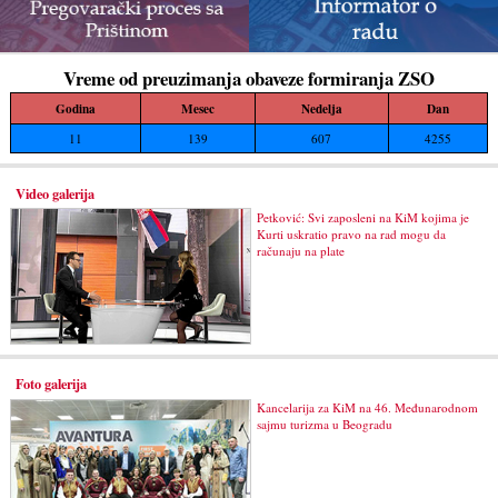
Vreme od preuzimanja obaveze formiranja ZSO
Godina
Mesec
Nedelja
Dan
11
139
607
4255
Video galerija
Petković: Svi zaposleni na KiM kojima je
Kurti uskratio pravo na rad mogu da
računaju na plate
Foto galerija
Kancelarija za KiM na 46. Međunarodnom
sajmu turizma u Beogradu