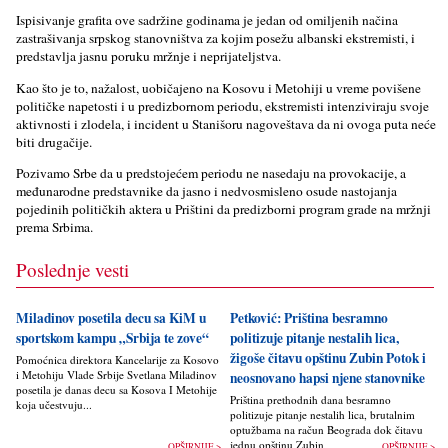
Ispisivanje grafita ove sadržine godinama je jedan od omilјenih načina
zastrašivanja srpskog stanovništva za kojim posežu albanski ekstremisti, i
predstavlјa jasnu poruku mržnje i neprijatelјstva.
Kao što je to, nažalost, uobičajeno na Kosovu i Metohiji u vreme povišene
političke napetosti i u predizbornom periodu, ekstremisti intenziviraju svoje
aktivnosti i zlodela, i incident u Stanišoru nagoveštava da ni ovoga puta neće
biti drugačije.
Pozivamo Srbe da u predstojećem periodu ne nasedaju na provokacije, a
međunarodne predstavnike da jasno i nedvosmisleno osude nastojanja
pojedinih političkih aktera u Prištini da predizborni program grade na mržnji
prema Srbima.
Poslednje vesti
Miladinov posetila decu sa KiM u
Petković: Priština besramno
sportskom kampu „Srbija te zove“
politizuje pitanje nestalih lica,
žigoše čitavu opštinu Zubin Potok i
Pomoćnica direktora Kancelarije za Kosovo
i Metohiju Vlade Srbije Svetlana Miladinov
neosnovano hapsi njene stanovnike
posetila je danas decu sa Kosova I Metohije
Priština prethodnih dana besramno
koja učestvuju...
politizuje pitanje nestalih lica, brutalnim
optužbama na račun Beograda dok čitavu
jednu opštinu Zubin Potok žigoše...
OPŠIRNIJE >
OPŠIRNIJE >