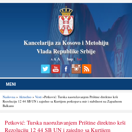
Kancelarija za Kosovo i Metohiju
Vlada Republike Srbije
A
ћир
|
lat
A
A
MENI
Naslovna
»
Aktuelno
»
Vesti
»Petković: Turska naoružavanjem Prištine direktno krši
Rezoluciju 12 44 SB UN i zajedno sa Kurtijem potkopava mir i stabilnost na Zapadnom
Balkanu
Petković: Turska naoružavanjem Prištine direktno krši
Rezoluciju 12 44 SB UN i zajedno sa Kurtijem