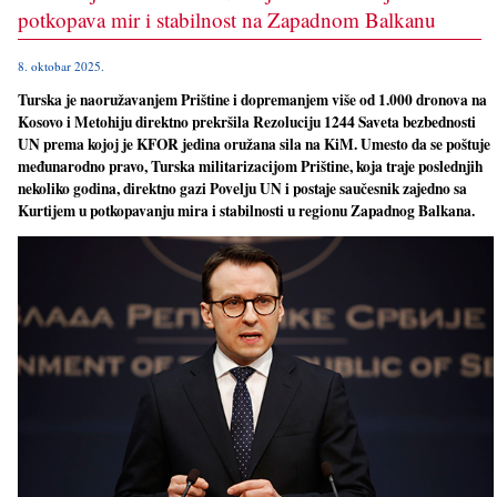
potkopava mir i stabilnost na Zapadnom Balkanu
8. oktobar 2025.
Turska je naoružavanjem Prištine i dopremanjem više od 1.000 dronova na
Kosovo i Metohiju direktno prekršila Rezoluciju 1244 Saveta bezbednosti
UN prema kojoj je KFOR jedina oružana sila na KiM. Umesto da se poštuje
međunarodno pravo, Turska militarizacijom Prištine, koja traje poslednjih
nekoliko godina, direktno gazi Povelju UN i postaje saučesnik zajedno sa
Kurtijem u potkopavanju mira i stabilnosti u regionu Zapadnog Balkana.