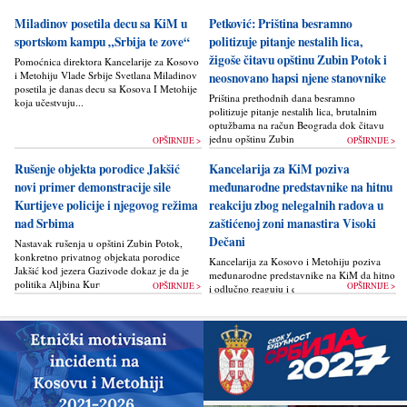
Miladinov posetila decu sa KiM u
Petković: Priština besramno
sportskom kampu „Srbija te zove“
politizuje pitanje nestalih lica,
žigoše čitavu opštinu Zubin Potok i
Pomoćnica direktora Kancelarije za Kosovo
i Metohiju Vlade Srbije Svetlana Miladinov
neosnovano hapsi njene stanovnike
posetila je danas decu sa Kosova I Metohije
Priština prethodnih dana besramno
koja učestvuju...
politizuje pitanje nestalih lica, brutalnim
optužbama na račun Beograda dok čitavu
jednu opštinu Zubin Potok žigoše...
OPŠIRNIJE >
OPŠIRNIJE >
Rušenje objekta porodice Jakšić
Kancelarija za KiM poziva
novi primer demonstracije sile
međunarodne predstavnike na hitnu
Kurtijeve policije i njegovog režima
reakciju zbog nelegalnih radova u
nad Srbima
zaštićenoj zoni manastira Visoki
Dečani
Nastavak rušenja u opštini Zubin Potok,
konkretno privatnog objekata porodice
Kancelarija za Kosovo i Metohiju poziva
Jakšić kod jezera Gazivode dokaz je da je
međunarodne predstavnike na KiM da hitno
politika Alјbina Kurtija...
OPŠIRNIJE >
OPŠIRNIJE >
i odlučno reaguju i da bez odlaganja
zaustave ponovno otpočinjanje nelegalnih
građevinskih...