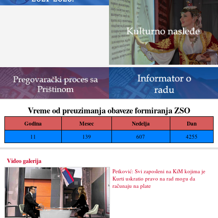
Vreme od preuzimanja obaveze formiranja ZSO
Godina
Mesec
Nedelja
Dan
11
139
607
4255
Video galerija
Petković: Svi zaposleni na KiM kojima je
Kurti uskratio pravo na rad mogu da
računaju na plate