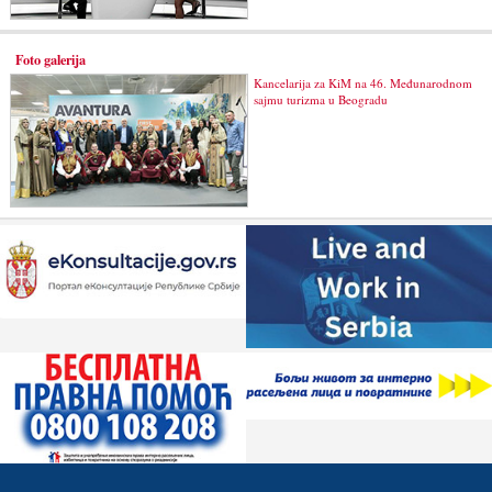
Foto galerija
Kancelarija za KiM na 46. Međunarodnom
sajmu turizma u Beogradu