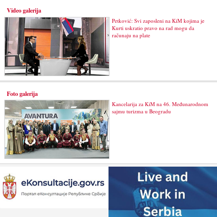
Video galerija
Petković: Svi zaposleni na KiM kojima je
Kurti uskratio pravo na rad mogu da
računaju na plate
Foto galerija
Kancelarija za KiM na 46. Međunarodnom
sajmu turizma u Beogradu