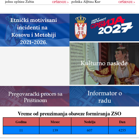
jednu opštinu Zubin Potok žigoše...
politika Alјbina Kurtija...
OPŠIRNIJE >
OPŠIRNIJE >
Vreme od preuzimanja obaveze formiranja ZSO
Godina
Mesec
Nedelja
Dan
11
139
607
4255