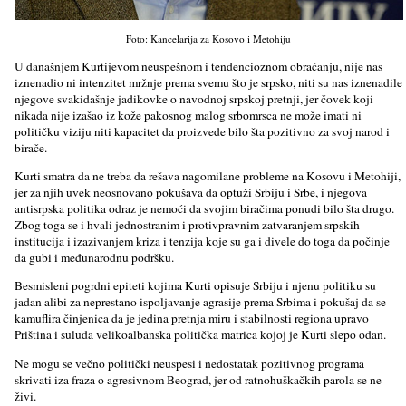
Foto: Kancelarija za Kosovo i Metohiju
U današnjem Kurtijevom neuspešnom i tendencioznom obraćanju, nije nas
iznenadio ni intenzitet mržnje prema svemu što je srpsko, niti su nas iznenadile
njegove svakidašnje jadikovke o navodnoj srpskoj pretnji, jer čovek koji
nikada nije izašao iz kože pakosnog malog srbomrsca ne može imati ni
političku viziju niti kapacitet da proizvede bilo šta pozitivno za svoj narod i
birače.
Kurti smatra da ne treba da rešava nagomilane probleme na Kosovu i Metohiji,
jer za njih uvek neosnovano pokušava da optuži Srbiju i Srbe, i njegova
antisrpska politika odraz je nemoći da svojim biračima ponudi bilo šta drugo.
Zbog toga se i hvali jednostranim i protivpravnim zatvaranjem srpskih
institucija i izazivanjem kriza i tenzija koje su ga i divele do toga da počinje
da gubi i međunarodnu podršku.
Besmisleni pogrdni epiteti kojima Kurti opisuje Srbiju i njenu politiku su
jadan alibi za neprestano ispoljavanje agrasije prema Srbima i pokušaj da se
kamuflira činjenica da je jedina pretnja miru i stabilnosti regiona upravo
Priština i suluda velikoalbanska politička matrica kojoj je Kurti slepo odan.
Ne mogu se večno politički neuspesi i nedostatak pozitivnog programa
skrivati iza fraza o agresivnom Beograd, jer od ratnohuškačkih parola se ne
živi.