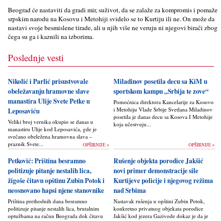
Beograd će nastaviti da gradi mir, suživot, da se zalaže za kompromis i pomaže
srpskim narodu na Kosovu i Metohiji svidelo se to Kurtiju ili ne. On može da
nastavi svoje besmislene tirade, ali u njih više ne veruju ni njegovi birači zbog
čega su ga i kaznili na izborima.
Poslednje vesti
Nikolić i Parlić prisustvovale
Miladinov posetila decu sa KiM u
obeležavanju hramovne slave
sportskom kampu „Srbija te zove“
manastira Ulije Svete Petke u
Pomoćnica direktora Kancelarije za Kosovo
i Metohiju Vlade Srbije Svetlana Miladinov
Leposaviću
posetila je danas decu sa Kosova I Metohije
Veliki broj vernika okupio se danas u
koja učestvuju...
manastiru Ulije kod Leposavića, gde je
svečano obeležena hramovna slava –
praznik Svete...
OPŠIRNIJE >
OPŠIRNIJE >
Petković: Priština besramno
Rušenje objekta porodice Jakšić
politizuje pitanje nestalih lica,
novi primer demonstracije sile
žigoše čitavu opštinu Zubin Potok i
Kurtijeve policije i njegovog režima
neosnovano hapsi njene stanovnike
nad Srbima
Priština prethodnih dana besramno
Nastavak rušenja u opštini Zubin Potok,
politizuje pitanje nestalih lica, brutalnim
konkretno privatnog objekata porodice
optužbama na račun Beograda dok čitavu
Jakšić kod jezera Gazivode dokaz je da je