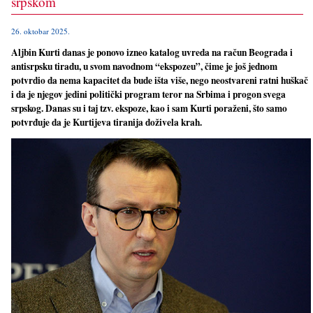
srpskom
26. oktobar 2025.
Aljbin Kurti danas je ponovo izneo katalog uvreda na račun Beograda i
antisrpsku tiradu, u svom navodnom “ekspozeu”, čime je još jednom
potvrdio da nema kapacitet da bude išta više, nego neostvareni ratni huškač
i da je njegov jedini politički program teror na Srbima i progon svega
srpskog. Danas su i taj tzv. ekspoze, kao i sam Kurti poraženi, što samo
potvrđuje da je Kurtijeva tiranija doživela krah.