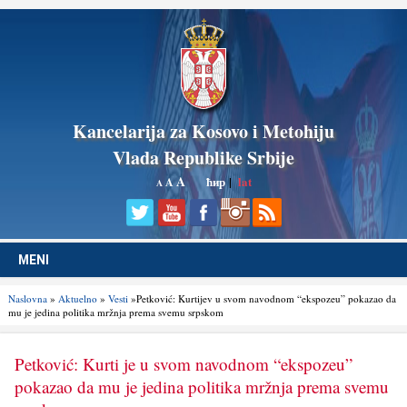
Kancelarija za Kosovo i Metohiju
Vlada Republike Srbije
A
ћир
|
lat
A
A
MENI
Naslovna
»
Aktuelno
»
Vesti
»Petković: Kurtijev u svom navodnom “ekspozeu” pokazao da
mu je jedina politika mržnja prema svemu srpskom
Petković: Kurti je u svom navodnom “ekspozeu”
pokazao da mu je jedina politika mržnja prema svemu