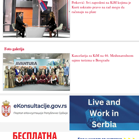
Petković: Svi zaposleni na KiM kojima je
Kurti uskratio pravo na rad mogu da
računaju na plate
Foto galerija
Kancelarija za KiM na 46. Međunarodnom
sajmu turizma u Beogradu