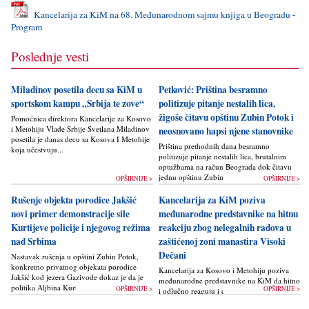
Kancelarija za KiM na 68. Međunarodnom sajmu knjiga u Beogradu -
Program
Poslednje vesti
Miladinov posetila decu sa KiM u
Petković: Priština besramno
sportskom kampu „Srbija te zove“
politizuje pitanje nestalih lica,
žigoše čitavu opštinu Zubin Potok i
Pomoćnica direktora Kancelarije za Kosovo
i Metohiju Vlade Srbije Svetlana Miladinov
neosnovano hapsi njene stanovnike
posetila je danas decu sa Kosova I Metohije
Priština prethodnih dana besramno
koja učestvuju...
politizuje pitanje nestalih lica, brutalnim
optužbama na račun Beograda dok čitavu
jednu opštinu Zubin Potok žigoše...
OPŠIRNIJE >
OPŠIRNIJE >
Rušenje objekta porodice Jakšić
Kancelarija za KiM poziva
novi primer demonstracije sile
međunarodne predstavnike na hitnu
Kurtijeve policije i njegovog režima
reakciju zbog nelegalnih radova u
nad Srbima
zaštićenoj zoni manastira Visoki
Dečani
Nastavak rušenja u opštini Zubin Potok,
konkretno privatnog objekata porodice
Kancelarija za Kosovo i Metohiju poziva
Jakšić kod jezera Gazivode dokaz je da je
međunarodne predstavnike na KiM da hitno
politika Alјbina Kurtija...
OPŠIRNIJE >
OPŠIRNIJE >
i odlučno reaguju i da bez odlaganja
zaustave ponovno otpočinjanje nelegalnih