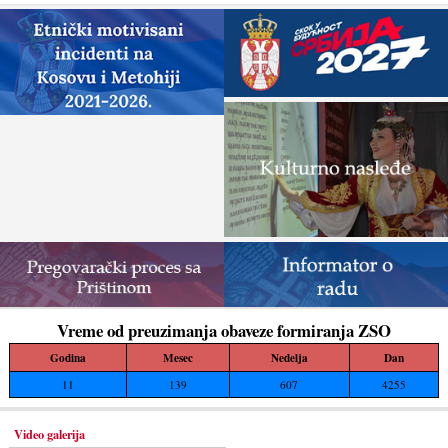
građevinskih...
Vreme od preuzimanja obaveze formiranja ZSO
Godina
Mesec
Nedelja
Dan
11
139
607
4255
Video galerija