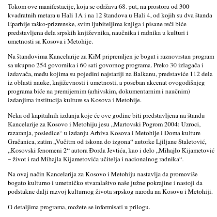
Tokom ove manifestacije, koja se održava 68. put, na prostoru od 300
kvadratnih metara u Hali 1A i na 12 štandova u Hali 4, od kojih su dva štanda
Eparhije raško-prizrenske, svim ljubiteljima knjiga i pisane reči biće
predstavljena dela srpskih književnika, naučnika i radnika u kulturi i
umetnosti sa Kosova i Metohije.
Na štandovima Kancelarije za KiM pripremljen je bogat i raznovrstan program
sa ukupno 254 govornika i 60 sati govornog programa. Preko 30 izlagača i
izdavača, među kojima su pojedini najstariji na Balkanu, predstaviće 112 dela
iz oblasti nauke, književnosti i umetnosti, a poseban akcenat ovogodišnjeg
programa biće na premijernim (arhivskim, dokumentarnim i naučnim)
izdanjima institucija kulture sa Kosova i Metohije.
Neka od kapitalnih izdanja koje će ove godine biti predstavljena na štandu
Kancelarije za Kosovo i Metohiju jesu „Martovski Pogrom 2004: Uzroci,
razaranja, posledice“ u izdanju Arhiva Kosova i Metohije i Doma kulture
Gračanica, zatim „Vučitrn od iskona do izgona“ autorke Ljiljane Staletović,
„Kosovski fenomeni 2“ autora Đorđa Jevtića, kao i delo „Mihajlo Kijametović
– život i rad Mihajla Kijametovića učitelja i nacionalnog radnika“.
Na ovaj način Kancelarija za Kosovo i Metohiju nastavlja da promoviše
bogato kulturno i umetničko stvaralaštvo naše južne pokrajine i nastoji da
podstakne dalji razvoj kulturnog života srpskog naroda na Kosovu i Metohiji.
O detaljima programa, možete se informisati u prilogu.