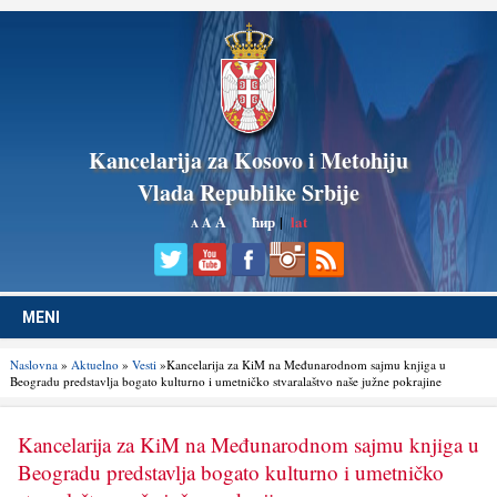
Kancelarija za Kosovo i Metohiju
Vlada Republike Srbije
A
ћир
|
lat
A
A
MENI
Naslovna
»
Aktuelno
»
Vesti
»Kancelarija za KiM na Međunarodnom sajmu knjiga u
Beogradu predstavlja bogato kulturno i umetničko stvaralaštvo naše južne pokrajine
Kancelarija za KiM na Međunarodnom sajmu knjiga u
Beogradu predstavlja bogato kulturno i umetničko