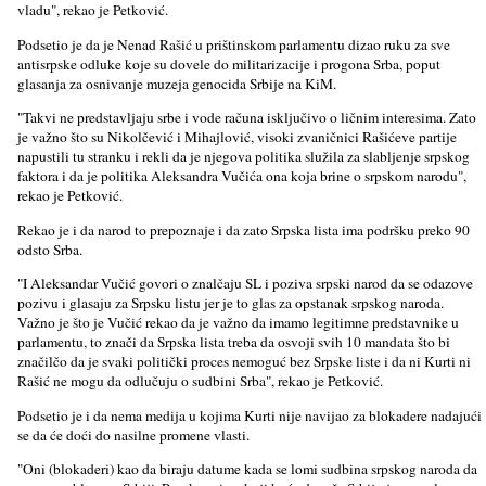
vladu", rekao je Petković.
Podsetio je da je Nenad Rašić u prištinskom parlamentu dizao ruku za sve
antisrpske odluke koje su dovele do militarizacije i progona Srba, poput
glasanja za osnivanje muzeja genocida Srbije na KiM.
"Takvi ne predstavljaju srbe i vode računa isključivo o ličnim interesima. Zato
je važno što su Nikolčević i Mihajlović, visoki zvaničnici Rašićeve partije
napustili tu stranku i rekli da je njegova politika služila za slabljenje srpskog
faktora i da je politika Aleksandra Vučića ona koja brine o srpskom narodu",
rekao je Petković.
Rekao je i da narod to prepoznaje i da zato Srpska lista ima podršku preko 90
odsto Srba.
"I Aleksandar Vučić govori o znalčaju SL i poziva srpski narod da se odazove
pozivu i glasaju za Srpsku listu jer je to glas za opstanak srpskog naroda.
Važno je što je Vučić rekao da je važno da imamo legitimne predstavnike u
parlamentu, to znači da Srpska lista treba da osvoji svih 10 mandata što bi
značilčo da je svaki politički proces nemoguć bez Srpske liste i da ni Kurti ni
Rašić ne mogu da odlučuju o sudbini Srba", rekao je Petković.
Podsetio je i da nema medija u kojima Kurti nije navijao za blokadere nadajući
se da će doći do nasilne promene vlasti.
"Oni (blokaderi) kao da biraju datume kada se lomi sudbina srpskog naroda da