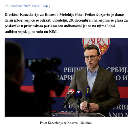
27. decembar 2025. Izvor: Tanjug
Direktor Kancelarije za Kosovo i Metohiju Petar Petković izjavio je danas
da su izbori koji će se održati u nedelju, 28. decembra i na kojima se glasa za
poslanike u prištinskom parlamentu sudbonosni jer se na njima lomi
sudbina srpskog naroda na KiM.
Foto: Kancelarija za Kosovo i Metohiju