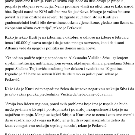
prave probleme u Srbiji. Poruka svima koji hoće da ruše Srbiju je propala,
propala je obojena revolucija. Nema promene vlasti na ulici, zna se kako narod
bira. Srpski narod na KiM odlično zna šta je država. Mnogo je važno što smo
povratili četiri opštine na severu. Te zgrade su, nakon što su Kurtijevi
gradonačelnici izašli bile devastirane, oskrnavljene ikone, gledao sam ikone sa
iskopanim očima svetitetlja", rekao je Petković.
Kako je rekao Kurti je na izborima u oktobru, u odnosu na izbore u februaru
imao 160.000 glasova manje i da je zato mnogo nervozan, kao i da i sami
Albanci vide da njegova politika ne donosi ništa noivo.
"On jedino podiže rejting napadom na Aleksandra Vučiča i Srbe - gašenjem
srpskih institucija, militarizacijom severa, ukidanjem dinara, presudama Srbima
poput Slađana Trajkovića osuđenog bez dokaza i svedoka na 10 godina.
Izgradio je 23 baze na severu KiM da ide tamo sa policijom", rekao je
Petković.
Kaže i da je Kurti svim napadima želeo da izazove negativnu reakciju Srba i da
je zato važna poruka predsednika Vučića da treba da se očuva mir.
"Srbija kao lider u regionu, pored svih problema koje ima je uspela da bude
među prvimna u Evropi i po stopi rasta i po maloj nezaposlenosti koja je na
najnižem stupnju. Menja se izgled Srbije, a Kurti sve to nema i zato smo morali
da se suzdržimo od svega na KiM, jer je Kurti svojim naopadima želeo da
izazove negativnu reakciju srpskog naroda", rekao je Petković.
Rekao je i da je tokom dijaloga u Briselu rekao da Srbi zbog terora odlaze sa