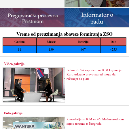
Vreme od preuzimanja obaveze formiranja ZSO
Godina
Mesec
Nedelja
Dan
11
139
607
4255
Video galerija
Petković: Svi zaposleni na KiM kojima je
Kurti uskratio pravo na rad mogu da
računaju na plate
Foto galerija
Kancelarija za KiM na 46. Međunarodnom
sajmu turizma u Beogradu