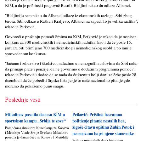
KiM, a da je prištinski pregovač Besnik Bisljimi rekao da odlaze Albanci.
"Bisljimiju sam rekao da Albanci odlaze iz ekonomskih razloga, Srbi zbog
terora. Srbi odlaze u Rašku i Kraljevo, Albanci na zapad. To je velika razlika",
rekao je Petković.
Govoreći o pružanju pomoći Srbima na KiM, Petković je rekao da je raspisan
konkurs za 300 medicinskih i nemedicinskih radnika, kao i da će posle 15.
januara biti primljeno 700 medicinskog i nemedicinskog osoblja po ranije
sprovedenom konkursu.
"Jačamo i zdravstvo i školstvo, nalazimo u nemogućim uslovima da Srbi rade,
da primaju plate i penzije, da ne govorimo o dodatnim programima pomoći",
rekao je Petković i dodao da se nada da će krenuti bolji dani za Srbe posle 28.
dcembra i da će pobediti Srpska lista jer je to naše nacionalno pitanje gde
moramo da pokažemo punu snagu.
Poslednje vesti
Miladinov posetila decu sa KiM u
Petković: Priština besramno
sportskom kampu „Srbija te zove“
politizuje pitanje nestalih lica,
žigoše čitavu opštinu Zubin Potok i
Pomoćnica direktora Kancelarije za Kosovo
i Metohiju Vlade Srbije Svetlana Miladinov
neosnovano hapsi njene stanovnike
posetila je danas decu sa Kosova I Metohije
Priština prethodnih dana besramno