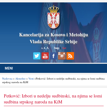
Kancelarija za Kosovo i Metohiju
Vlada Republike Srbije
A
ћир
|
lat
A
A
MENI
Naslovna
»
Aktuelno
»
Vesti
»Petković: Izbori u nedelju sudbinski, na njima se lomi sudbina
srpskog naroda na KiM
Petković: Izbori u nedelju sudbinski, na njima se lomi
sudbina srpskog naroda na KiM