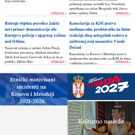
koja učestvuju...
politizuje pitanje nestalih lica, brutalnim
optužbama na račun Beograda dok čitavu
jednu opštinu Zubin Potok žigoše...
OPŠIRNIJE >
OPŠIRNIJE >
Rušenje objekta porodice Jakšić
Kancelarija za KiM poziva
novi primer demonstracije sile
međunarodne predstavnike na hitnu
Kurtijeve policije i njegovog režima
reakciju zbog nelegalnih radova u
nad Srbima
zaštićenoj zoni manastira Visoki
Dečani
Nastavak rušenja u opštini Zubin Potok,
konkretno privatnog objekata porodice
Kancelarija za Kosovo i Metohiju poziva
Jakšić kod jezera Gazivode dokaz je da je
međunarodne predstavnike na KiM da hitno
politika Alјbina Kurtija...
OPŠIRNIJE >
OPŠIRNIJE >
i odlučno reaguju i da bez odlaganja
zaustave ponovno otpočinjanje nelegalnih
građevinskih...