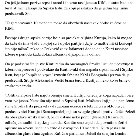
On još jednom poziva srpski narod i interno raseljene sa KiM da sutra budu na
biralištima i glasaju za Srpsku listu, za koju je istakao da je jedini legitimni
predstavnik Srba.
"Zagarantovanih 10 mandata može da obezbedi nastavak borbe za Srbe na
KiM.
Postoje i druge srpske partije koje su projekat Aljbina Kurtija, kako bi mogao
da kaže da ima vladu u kojoj su i srpske partije i da je to multietnički koncept
što nije tačno", rekao je Petković za tv Informer i dodao da je Kurti raspisao
izbore u periodu kada dolazi albanska dijaspora na odmor.
On je podsetio šta je sve Kurti radio da onemogući Srpsku listu da učestvuje u
izbornom procesu i podvukao da Kurti svaki dan napada srpski narod i Srpsku
listu, koja je "pupčana vrpca" između Srba na KiM i Beograda i jer zna da je
predsednik Srbije Aleksandar Vučić brana teroru Kurtija i neko ko se brine o
srpskom narodu.
"Politika Srpske liste najotvorenije smeta Kurtiju. Gledajte koga napada i biće
vam sve jasno. Nema šta nije uradio Srpskoj listi. Možemo knjigu da napišemo
šta je Srpska lista preživela - da zabrani učešće i u februaru i u oktobru , a
predastavnici Kurtija i Samoopredeljenja su svugde glasali protiv učešća želeći
da obezglave srpski naroid, pa da ostane neko poput (Nenada) Rašića da
odlučuje o sudbini srpskog naroda. Kao što smo uspeli da povratimo četiri
opštine na severu, sada je važno da osvojimo 10 mandata. Kurti je na silu
albanskim glasovima uguirao Rašića u parlament želeći da sa njim formira