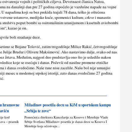
u ostvarenja vojnih i političkih ciljeva. Devetnaest članica Natoa,
a na današnji dan pre 27 godina otpočelo je vazdušne napade na vojne
e. U napadima koji su bez prekida trajali 78 dana, teško je oštećena
dravstvene ustanove, medijske kuće, spomenici kulture, crkve i manastir.
na sredstva poput bombi sa osiromašinim uranijumom i kasetnih aviobombi
om“, kazao je on.
više boli stradanje dece.
setimo se Bojane Tošović, zatim trogodišnje Milice Rakić, četvrogodišnje
je Julije Brudar i Olivere Maksimović. Ako nastavimo dalje, svako od nas
bez žrtava. Međutim, najgori deo predstavlja ono što je usledilo nakon
ledice koje se osećaju i danas. Počevši od nasilne promene etničke
jima i danas svedočimo. Naše rane nisu zacelile. Našu bol nije umanjio
niji mesec u modernoj srpskoj istoriji, zato danas svedočimo 27 godina
ić.
nju hramovne
Miladinov posetila decu sa KiM u sportskom kampu
saviću
„Srbija te zove“
lije kod
Pomoćnica direktora Kancelarije za Kosovo i Metohiju Vlade
lava – praznik
Srbije Svetlana Miladinov posetila je danas decu sa Kosova I
Metohije koja učestvuju...