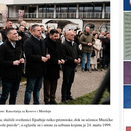
oto: Kancelarija za Kosovo i Metohiju
a, služiili sveštenici Eparhije raško-prizrenske, dok su učenice Muzičke
e pravde“, a oglasile su i sirene za uzbunu kojima je 24. marta 1999.