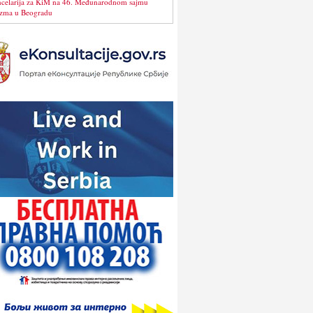
celarija za KiM na 46. Međunarodnom sajmu
izma u Beogradu