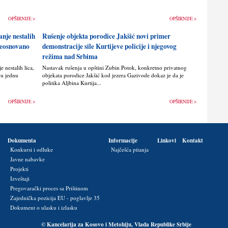
OPŠIRNIJE >
OPŠIRNIJE >
anje nestalih
Rušenje objekta porodice Jakšić novi primer
 neosnovano
demonstracije sile Kurtijeve policije i njegovog
režima nad Srbima
 nestalih lica,
Nastavak rušenja u opštini Zubin Potok, konkretno privatnog
vu jednu
objekata porodice Jakšić kod jezera Gazivode dokaz je da je
politika Alјbina Kurtija...
OPŠIRNIJE >
OPŠIRNIJE >
Dokumenta
Informacije
Linkovi
Kontakt
Konkursi i odluke
Najčešća pitanja
Javne nabavke
Projekti
Izveštaji
Pregovarački proces sa Prištinom
Zajednička pozicija EU - poglavlje 35
Dokument o ulasku i izlasku
© Kancelarija za Kosovo i Metohiju, Vlada Republike Srbije