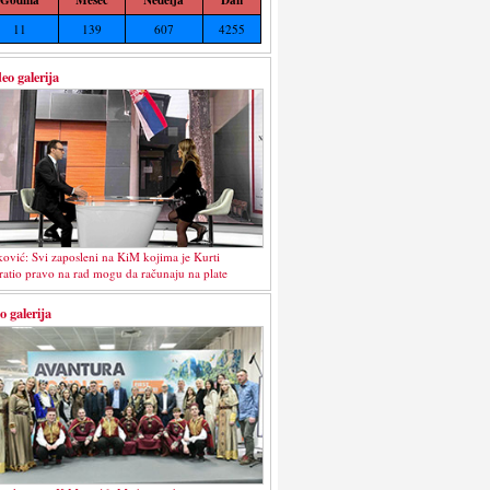
11
139
607
4255
eo galerija
ković: Svi zaposleni na KiM kojima je Kurti
ratio pravo na rad mogu da računaju na plate
o galerija