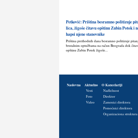
Petković: Priština besramno politizuje pit
lica, žigoše čitavu opštinu Zubin Potok i
hapsi njene stanovnike
Priština prethodnih dana besramno politizuje pitanje
brutalnim optužbama na račun Beograda dok čita
opštinu Zubin Potok žigoše...
Naslovna
Aktuelno
O Kancelariji
Vesti
Nadležnost
Foto
Direktor
Video
Zamenici direktora
Pomoćnici direktora
Organizaciona struktura