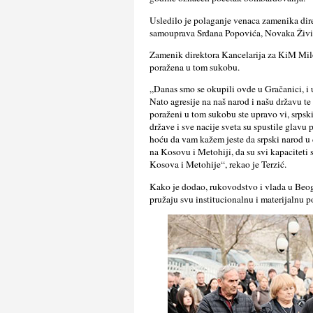
Usledilo je polaganje venaca zamenika dir
samouprava Srđana Popovića, Novaka Živi
Zamenik direktora Kancelarija za KiM Miloš
poražena u tom sukobu.
„Danas smo se okupili ovde u Gračanici, i
Nato agresije na naš narod i našu državu t
poraženi u tom sukobu ste upravo vi, srpski
države i sve nacije sveta su spustile glavu
hoću da vam kažem jeste da srpski narod u
na Kosovu i Metohiji, da su svi kapaciteti
Kosova i Metohije“, rekao je Terzić.
Kako je dodao, rukovodstvo i vlada u Beogr
pružaju svu institucionalnu i materijalnu 