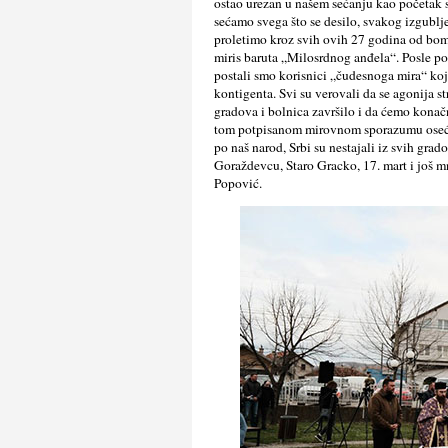
ostao urezan u našem sećanju kao početak st
sećamo svega što se desilo, svakog izgublj
proletimo kroz svih ovih 27 godina od bo
miris baruta „Milosrdnog anđela“. Posle 
postali smo korisnici „čudesnoga mira“ ko
kontigenta. Svi su verovali da se agonija s
gradova i bolnica završilo i da ćemo konačn
tom potpisanom mirovnom sporazumu osećao 
po naš narod, Srbi su nestajali iz svih grad
Goraždevcu, Staro Gracko, 17. mart i još mn
Popović.