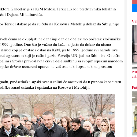
ektora Kancelarije za KiM Miloša Terzića, kao i predstavnika lokalnih
ća i Dejana Miladinovića.
Vid
 Terzić istakao je da su Srbi na Kosovu i Metohiji dokaz da Srbija nije
 uvek ćemo se okupljati na današnji dan da obeležimo početak zločinačke
e 1999. godine. Ono što je važno da kažemo jeste da dokaz da nismo
 narod koji je opstao i ostao na KiM, jer te 1999. godine svi narodi, sve
 pred agresorom koji je rušio i gazio Povelju UN, jedino Srbi nisu. Ono što
 celini i Srpska pravoslavna crkva dele sudbinu sa svojim srpskim narodom
 srpske države usmereni upravo na vaš ostanak i opstanak na prostoru
Pet
usk
adu, predsednik i srpski svet u celini će nastaviti da u punom kapacitetu
podršku zarad ostanka i opstanka na Kosovu i Metohiji.
Fot