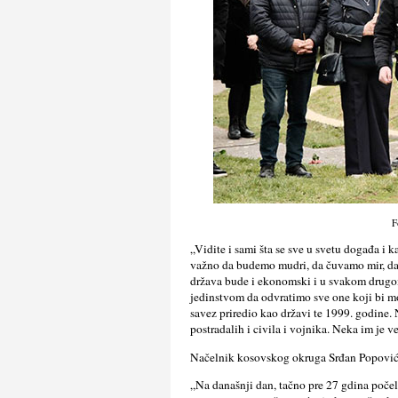
F
„Vidite i sami šta se sve u svetu događa i k
važno da budemo mudri, da čuvamo mir, da 
država bude i ekonomski i u svakom drugom 
jedinstvom da odvratimo sve one koji bi m
savez priredio kao državi te 1999. godine. 
postradalih i civila i vojnika. Neka im je v
Načelnik kosovskog okruga Srđan Popović 
„Na današnji dan, tačno pre 27 gdina počel