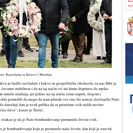
Kan
tur
oto: Kancelarija za Kosovo i Metohiju
akvo je ludilo zavladalo i kakve su geopolitičke okolnosti, za nas Srbe je
čuvamo stabilnost i da na taj način svi mi damo doprinos da srpska
smislu snažnija, jer jedino na taj način ćemo uspeti, slogom i
ožda pomislili da mogu da nam prirede sve ono što nam je zločinački Nato
Na današnji dan je uvek prilika da se prisetimo svih naših nevino
ečna slava“, kazao je Terzić.
istakao je da je Nato bombardovanje promenilo živote svih.
o je bombardovanje koje je promenilo naše živote, dan koji je zauvek