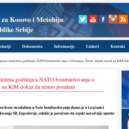
 za Kosovo i Metohiju
like Srbije
lariji
Dokumenta
Informacije
Linkovi
Kontakt
om obeležena godišnjica NATO bombardovanja u Gračanici, Terzić: Srpski narod na KiM dok
ežena godišnjica NATO bombardovanja u
od na KiM dokaz da nismo poraženi
 krsta stradalima u Nato bombardovanju danas je u Gračanici
vanja SR Jugoslavije, odakle je poručeno da srpski narod nije spustio