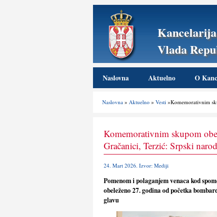
Kancelarija
Vlada Repub
Naslovna
Aktuelno
O Kance
Naslovna
»
Aktuelno
»
Vesti
»Komemorativnim skup
Komemorativnim skupom obel
Gračanici, Terzić: Srpski nar
24. Mart 2026. Izvor: Mediji
Pomenom i polaganjem venaca kod spomen
obeleženo 27. godina od početka bombardo
glavu