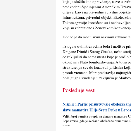
koja je služila kao opravdanje, a sve u svrh
predvođeni Sjedinjenim Američkim Državam
ciljeve, kao i na privredne i civilne objekt
infrastruktura, privredni objekti, škole, z
Tokom agresije korešćena su i nedozvolje
koje su zabranjene i Ženevskom konvencij
Dodao je da među svim nevinim žrtvama naj
„Stoga u ovim trenucima bola i molitve pri
Dragane Dimić i Starog Gracka, nešto stari
će zaključiti da nema mesta koje je prošlo 
okončanja Nato bombardovanja. A to su pos
strukture, pa sve do izazova i pritisaka ko
protok vremena. Mart predstavlja najtragič
bola, tuge i stradanja“, zaključio je Markov
Poslednje vesti
Nikolić i Parlić prisustvovale obeležava
slave manastira Ulije Svete Petke u Lepo
Veliki broj vernika okupio se danas u manastiru U
Leposavića, gde je svečano obeležena hramovna s
Svete...