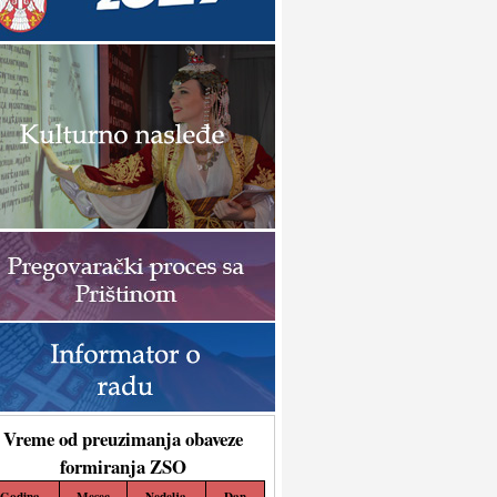
Vreme od preuzimanja obaveze
formiranja ZSO
Godina
Mesec
Nedelja
Dan