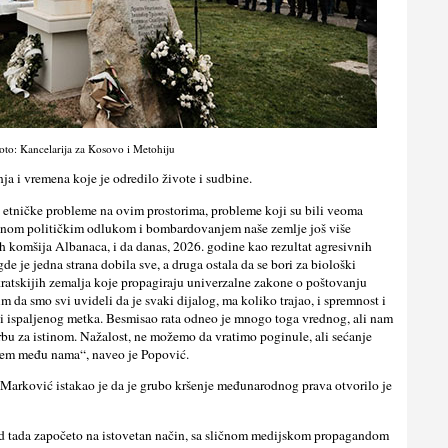
oto: Kancelarija za Kosovo i Metohiju
ja i vremena koje je odredilo živote i sudbine.
 etničke probleme na ovim prostorima, probleme koji su bili veoma
enom političkim odlukom i bombardovanjem naše zemlje još više
 komšija Albanaca, i da danas, 2026. godine kao rezultat agresivnih
e je jedna strana dobila sve, a druga ostala da se bori za biološki
ratskijih zemalja koje propagiraju univerzalne zakone o poštovanju
m da smo svi uvideli da je svaki dijalog, ma koliko trajao, i spremnost i
li ispaljenog metka. Besmisao rata odneo je mnogo toga vrednog, ali nam
rbu za istinom. Nažalost, ne možemo da vratimo poginule, ali sećanje
em među nama“, naveo je Popović.
arković istakao je da je grubo kršenje međunarodnog prava otvorilo je
od tada započeto na istovetan način, sa sličnom medijskom propagandom