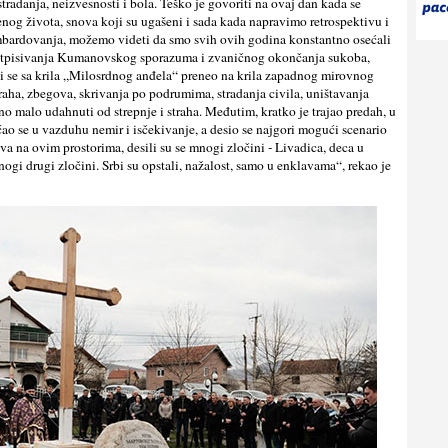
radanja, neizvesnosti i bola. Teško je govoriti na ovaj dan kada se
enog života, snova koji su ugašeni i sada kada napravimo retrospektivu i
mbardovanja, možemo videti da smo svih ovih godina konstantno osećali
potpisivanja Kumanovskog sporazuma i zvaničnog okončanja sukoba,
ji se sa krila „Milosrdnog anđela“ preneo na krila zapadnog mirovnog
traha, zbegova, skrivanja po podrumima, stradanja civila, uništavanja
o malo udahnuti od strepnje i straha. Međutim, kratko je trajao predah, u
se u vazduhu nemir i isčekivanje, a desio se najgori mogući scenario
ova na ovim prostorima, desili su se mnogi zločini - Livadica, deca u
ogi drugi zločini. Srbi su opstali, nažalost, samo u enklavama“, rekao je