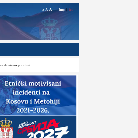
A
A
ћир
|
lat
A
az da nismo poraženi