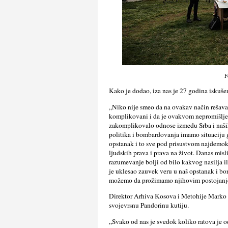
F
Kako je dodao, iza nas je 27 godina iskušen
„Niko nije smeo da na ovakav način rešava
komplikovani i da je ovakvom nepromišlj
zakomplikovalo odnose između Srba i naših
politika i bombardovanja imamo situaciju gd
opstanak i to sve pod prisustvom najdemok
ljudskih prava i prava na život. Danas misli
razumevanje bolji od bilo kakvog nasilja i
je uklesao zauvek veru u naš opstanak i bo
možemo da prožimamo njihovim postojanj
Direktor Arhiva Kosova i Metohije Marko M
svojevrsnu Pandorinu kutiju.
„Svako od nas je svedok koliko ratova je 