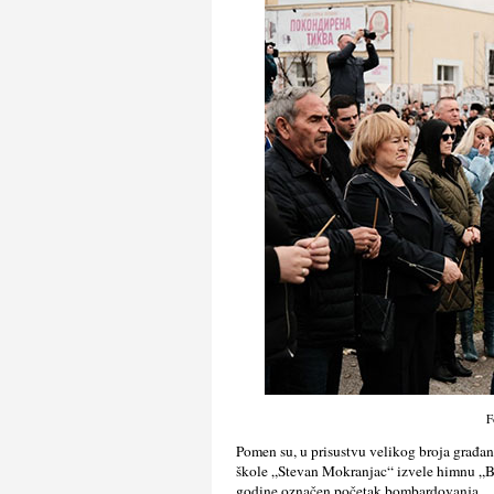
F
Pomen su, u prisustvu velikog broja građan
škole „Stevan Mokranjac“ izvele himnu „Bož
godine označen početak bombardovanja.