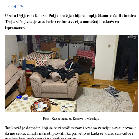
10. maj 2026.
U selu Ugljare u Kosovu Polju sinoć je obijena i opljačkana kuća Ratomira
Trajkovića, iz koje su odnete vredne stvari, a nameštaj i pokućstvo
ispremetani.
Foto: Kancelarija za Kosovo i Metohiju
Trajković je domaćin koji se bavi stočarstvom i vredno zaradjuje svoj novac, a
da mu se kuća našla na meti provalnika primetio je kada se vratio sa svadbe i
zatekao lom, razbacane i polomljene stvari.