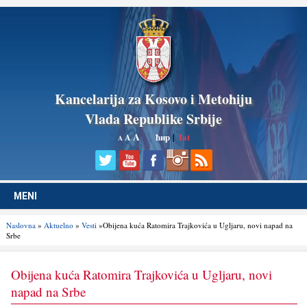
Kancelarija za Kosovo i Metohiju
Vlada Republike Srbije
A
ћир
|
lat
A
A
MENI
Naslovna
»
Aktuelno
»
Vesti
»Obijena kuća Ratomira Trajkovića u Ugljaru, novi napad na
Srbe
Obijena kuća Ratomira Trajkovića u Ugljaru, novi
napad na Srbe