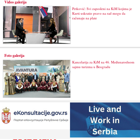
Video galerija
Petković: Svi zaposleni na KiM kojima je
Kurti uskratio pravo na rad mogu da
računaju na plate
Foto galerija
Kancelarija za KiM na 46. Međunarodnom
sajmu turizma u Beogradu