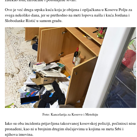
Ovo je već druga srpska kuća koja je obijena i opljačkana u Kosovu Polju za
svega nekoliko dana, jer se prethodno na meti lopova našla i kuća Jordana i
Slobodanke Ristić u samom gradu.
Foto: Kancelarija za Kosovo i Metohiju
Iako su oba incidenta prijavljena takozvanoj kosovskoj policiji, počinioci nisu
pronađeni, kao ni u brojnim drugim slučajevima u kojima su meta Srbi i
njihova imovina.