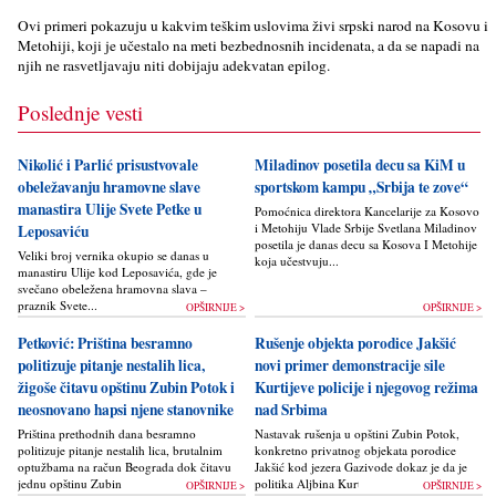
Ovi primeri pokazuju u kakvim teškim uslovima živi srpski narod na Kosovu i
Metohiji, koji je učestalo na meti bezbednosnih incidenata, a da se napadi na
njih ne rasvetljavaju niti dobijaju adekvatan epilog.
Poslednje vesti
Nikolić i Parlić prisustvovale
Miladinov posetila decu sa KiM u
obeležavanju hramovne slave
sportskom kampu „Srbija te zove“
manastira Ulije Svete Petke u
Pomoćnica direktora Kancelarije za Kosovo
i Metohiju Vlade Srbije Svetlana Miladinov
Leposaviću
posetila je danas decu sa Kosova I Metohije
Veliki broj vernika okupio se danas u
koja učestvuju...
manastiru Ulije kod Leposavića, gde je
svečano obeležena hramovna slava –
praznik Svete...
OPŠIRNIJE >
OPŠIRNIJE >
Petković: Priština besramno
Rušenje objekta porodice Jakšić
politizuje pitanje nestalih lica,
novi primer demonstracije sile
žigoše čitavu opštinu Zubin Potok i
Kurtijeve policije i njegovog režima
neosnovano hapsi njene stanovnike
nad Srbima
Priština prethodnih dana besramno
Nastavak rušenja u opštini Zubin Potok,
politizuje pitanje nestalih lica, brutalnim
konkretno privatnog objekata porodice
optužbama na račun Beograda dok čitavu
Jakšić kod jezera Gazivode dokaz je da je
jednu opštinu Zubin Potok žigoše...
politika Alјbina Kurtija...
OPŠIRNIJE >
OPŠIRNIJE >