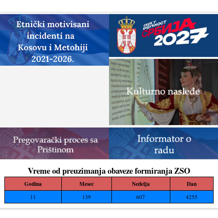
Vreme od preuzimanja obaveze formiranja ZSO
Godina
Mesec
Nedelja
Dan
11
139
607
4255