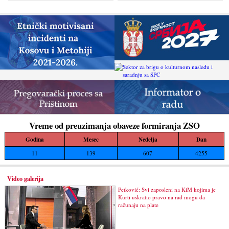
zaustave ponovno otpočinjanje nelegalnih
građevinskih...
Vreme od preuzimanja obaveze formiranja ZSO
Godina
Mesec
Nedelja
Dan
11
139
607
4255
Video galerija
Petković: Svi zaposleni na KiM kojima je
Kurti uskratio pravo na rad mogu da
računaju na plate