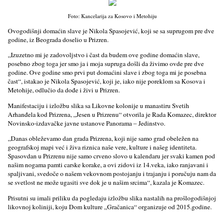
Foto: Kancelarija za Kosovo i Metohiju
Ovogodišnji domaćin slave je Nikola Spasojević, koji se sa suprugom pre dve
godine, iz Beograda doselio u Prizren.
„Izuzetno mi je zadovolјstvo i čast da budem ove godine domaćin slave,
posebno zbog toga jer smo ja i moja supruga došli da živimo ovde pre dve
godine. Ove godine smo prvi put domaćini slave i zbog toga mi je posebna
čast“, istakao je Nikola Spasojević, koji je, iako nije poreklom sa Kosova i
Metohije, odlučio da dođe i živi u Prizren.
Manifestaciju i izložbu slika sa Likovne kolonije u manastiru Svetih
Arhanđela kod Prizrena, „Jesen u Prizrenu“ otvorila je Rada Komazec, direktor
Novinsko-izdavačke javne ustanove Panorama – Jedinstvo.
„Danas obleževamo dan grada Prizrena, koji nije samo grad obeležen na
geografskoj mapi već i živa riznica naše vere, kulture i našeg identiteta.
Spasovdan u Prizrenu nije samo crveno slovo u kalendaru jer svaki kamen pod
našim nogama pamti carske korake, a ovi zidovi iz 14.veka, iako ranjavani i
spalјivani, svedoče o našem vekovnom postojanju i trajanju i poručuju nam da
se svetlost ne može ugasiti sve dok je u našim srcima“, kazala je Komazec.
Prisutni su imali priliku da pogledaju izložbu slika nastalih na prošlogodišnjoj
likovnoj koliniji, koju Dom kulture „Gračanica“ organizuje od 2015.godine.