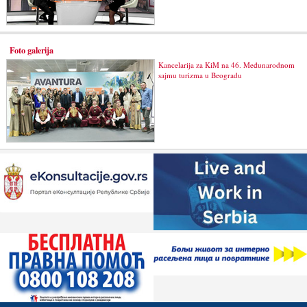
Foto galerija
Kancelarija za KiM na 46. Međunarodnom
sajmu turizma u Beogradu