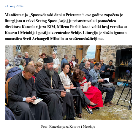
21. maj 2026.
Manifestacija „Spasovdanski dani u Prizrenu“ i ove godine započeta je
liturgijom u crkvi Svetog Spasa, kojoj je prisustvovala i pomoćnica
direktora Kancelarije za KiM, Milena Parlić, kao i veliki broj vernika sa
Kosova i Metohije i gostiju iz centralne Srbije. Liturgiju je služio iguman
manastira Sveti Arhangeli Mihailo sa sveštenoslužitelјima.
Foto: Kancelarija za Kosovo i Metohiju