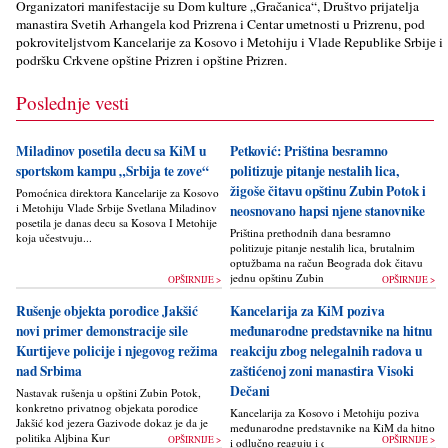
Organizatori manifestacije su Dom kulture „Gračanica“, Društvo prijatelјa
manastira Svetih Arhangela kod Prizrena i Centar umetnosti u Prizrenu, pod
pokrovitelјstvom Kancelarije za Kosovo i Metohiju i Vlade Republike Srbije i
podršku Crkvene opštine Prizren i opštine Prizren.
Poslednje vesti
Miladinov posetila decu sa KiM u
Petković: Priština besramno
sportskom kampu „Srbija te zove“
politizuje pitanje nestalih lica,
žigoše čitavu opštinu Zubin Potok i
Pomoćnica direktora Kancelarije za Kosovo
i Metohiju Vlade Srbije Svetlana Miladinov
neosnovano hapsi njene stanovnike
posetila je danas decu sa Kosova I Metohije
Priština prethodnih dana besramno
koja učestvuju...
politizuje pitanje nestalih lica, brutalnim
optužbama na račun Beograda dok čitavu
jednu opštinu Zubin Potok žigoše...
OPŠIRNIJE >
OPŠIRNIJE >
Rušenje objekta porodice Jakšić
Kancelarija za KiM poziva
novi primer demonstracije sile
međunarodne predstavnike na hitnu
Kurtijeve policije i njegovog režima
reakciju zbog nelegalnih radova u
nad Srbima
zaštićenoj zoni manastira Visoki
Dečani
Nastavak rušenja u opštini Zubin Potok,
konkretno privatnog objekata porodice
Kancelarija za Kosovo i Metohiju poziva
Jakšić kod jezera Gazivode dokaz je da je
međunarodne predstavnike na KiM da hitno
politika Alјbina Kurtija...
OPŠIRNIJE >
OPŠIRNIJE >
i odlučno reaguju i da bez odlaganja