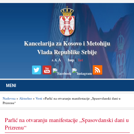
Kancelarija za Kosovo i Metohiju
Vlada Republike Srbije
A
ћир
|
lat
A
A
MENI
Naslovna
»
Aktuelno
»
Vesti
»Parlić na otvaranju manifestacije „Spasovdanski dani u
Prizrenu“
Parlić na otvaranju manifestacije „Spasovdanski dani u
Prizrenu“