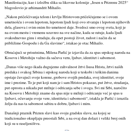
Manifestaciju, kao i izložbu slika sa likovne kolonije „Jesen u Prizrenu 2025“
blagoslovio je arhimandrit Mihailo.
„Nakon pričešćivanja telom i krvlјu Hristovom pričešćujemo se i ovom
umetnošću i ovom lepotom, lepotom lјudi koji ovo stvaraju i lepotom njihovih
dela, glasova i svim onim što umetnost daje. Svedoci smo ovog sveta, koji je
na ovom mestu i vremenu uzavreo na sve načine, kada se ratuje, kada lјudi
svakodnevno ginu i stradaju, da opet postoji život, radost i način da se
približimo Gospodu i da Ga slavimo“, istakao je otac Mihailo.
Obraćajući se prisutnima, Milena Parlić je izjavila da za spas srpskog naroda na
Kosovu i Metohiju važno da sačuva veru, lјubav, identitet i sabornost.
„Danas više nego ikada dugujemo zahvalnost žrtvi Isusa Hrista, žrtvi naših
predaka i svakog Srbina i srpskog naroda koji u teskobi i teškim danima
opstaje čuvajući svoje korene, grobove svojih predaka, svoj identitet, svoje
ime i prezime. To je put koji nam je i sam Hristos pokazao, put žrtve, stradanja,
put oprosta a nikada put mržnje i odricanja sebe i svoga. Svi mi Srbi, naročito
na Kosovu i Metohiji znamo da spas nije u mržnji i odricanju već je spas u
lјubavi, očuvanju svoje vere, identiteta i sabornosti“, istakla je Parlić i izrazila
želјu da nas ta sabornost sabira u dobru, lјubavi i miru.
Današnji praznik Prizren slavi kao svoju gradsku slavu, na kojoj se
tradicionalno okuplјaju preostali Srbi, a na ovaj dan dolazi i veliki broj onih
koji su u raselјeništvu.