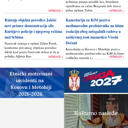
politizuje pitanje nestalih lica, brutalnim
optužbama na račun Beograda dok čitavu
jednu opštinu Zubin Potok žigoše...
OPŠIRNIJE >
OPŠIRNIJE >
Rušenje objekta porodice Jakšić
Kancelarija za KiM poziva
novi primer demonstracije sile
međunarodne predstavnike na hitnu
Kurtijeve policije i njegovog režima
reakciju zbog nelegalnih radova u
nad Srbima
zaštićenoj zoni manastira Visoki
Dečani
Nastavak rušenja u opštini Zubin Potok,
konkretno privatnog objekata porodice
Kancelarija za Kosovo i Metohiju poziva
Jakšić kod jezera Gazivode dokaz je da je
međunarodne predstavnike na KiM da hitno
politika Alјbina Kurtija...
OPŠIRNIJE >
OPŠIRNIJE >
i odlučno reaguju i da bez odlaganja
zaustave ponovno otpočinjanje nelegalnih
građevinskih...