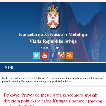
Kancelarija za Kosovo i Metohiju
Vlada Republike Srbije
A
ћир
|
lat
A
A
MENI
Naslovna
»
Aktuelno
»
Vesti
»Petković: Pritvor od mesec dana za sedmoro srpskih direktora
politički je nalog Kurtija uz pomoć njegovog poslušnika Rašića
Petković: Pritvor od mesec dana za sedmoro srpskih
direktora politički je nalog Kurtija uz pomoć njegovog