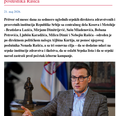
poslušnika Rašića
21. maj 2026.
Pritvor od mesec dana za sedmoro uglednih srpskih direktora zdravstvenih i
prosvetnih institucija Republike Srbije sa centralnog dela Kosova i Metohije
- Bratislava Lazića, Mirjanu Dimitrijević, Sašu Mladenovića, Bobana
Petrovića, Ljubišu Karadžića, Milicu Dimić i Nebojšu Rašića - određen je
po direktnom političkom nalogu Aljbina Kurtija, uz pomoć njegovog
poslušnika Nenada Rašića, a sa tri osnovna cilja – da se dodatno udari na
srpske institucije zdravstva i školstva, da se oslabi Srpska lista i da se srpski
narod zastraši pred početak izborne kampanje.