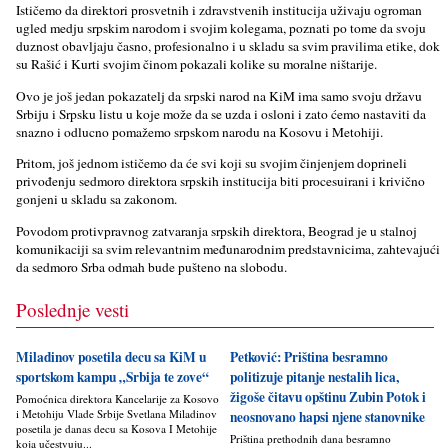
Ističemo da direktori prosvetnih i zdravstvenih institucija uživaju ogroman
ugled medju srpskim narodom i svojim kolegama, poznati po tome da svoju
duznost obavljaju časno, profesionalno i u skladu sa svim pravilima etike, dok
su Rašić i Kurti svojim činom pokazali kolike su moralne ništarije.
Ovo je još jedan pokazatelj da srpski narod na KiM ima samo svoju državu
Srbiju i Srpsku listu u koje može da se uzda i osloni i zato ćemo nastaviti da
snazno i odlucno pomažemo srpskom narodu na Kosovu i Metohiji.
Pritom, još jednom ističemo da će svi koji su svojim činjenjem doprineli
privođenju sedmoro direktora srpskih institucija biti procesuirani i krivično
gonjeni u skladu sa zakonom.
Povodom protivpravnog zatvaranja srpskih direktora, Beograd je u stalnoj
komunikaciji sa svim relevantnim međunarodnim predstavnicima, zahtevajući
da sedmoro Srba odmah bude pušteno na slobodu.
Poslednje vesti
Miladinov posetila decu sa KiM u
Petković: Priština besramno
sportskom kampu „Srbija te zove“
politizuje pitanje nestalih lica,
žigoše čitavu opštinu Zubin Potok i
Pomoćnica direktora Kancelarije za Kosovo
i Metohiju Vlade Srbije Svetlana Miladinov
neosnovano hapsi njene stanovnike
posetila je danas decu sa Kosova I Metohije
Priština prethodnih dana besramno
koja učestvuju...