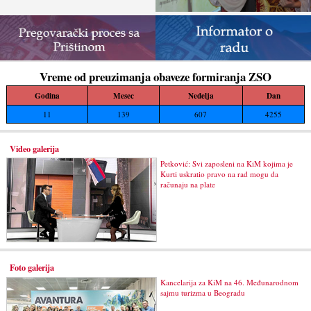
Vreme od preuzimanja obaveze formiranja ZSO
Godina
Mesec
Nedelja
Dan
11
139
607
4255
Video galerija
Petković: Svi zaposleni na KiM kojima je
Kurti uskratio pravo na rad mogu da
računaju na plate
Foto galerija
Kancelarija za KiM na 46. Međunarodnom
sajmu turizma u Beogradu