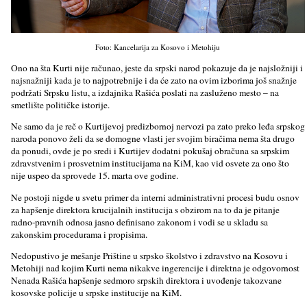
Foto: Kancelarija za Kosovo i Metohiju
Ono na šta Kurti nije računao, jeste da srpski narod pokazuje da je najsložniji i
najsnažniji kada je to najpotrebnije i da će zato na ovim izborima još snažnje
podržati Srpsku listu, a izdajnika Rašića poslati na zasluženo mesto – na
smetlište političke istorije.
Ne samo da je reč o Kurtijevoj predizbornoj nervozi pa zato preko leđa srpskog
naroda ponovo želi da se domogne vlasti jer svojim biračima nema šta drugo
da ponudi, ovde je po sredi i Kurtijev dodatni pokušaj obračuna sa srpskim
zdravstvenim i prosvetnim institucijama na KiM, kao vid osvete za ono što
nije uspeo da sprovede 15. marta ove godine.
Ne postoji nigde u svetu primer da interni administrativni procesi budu osnov
za hapšenje direktora krucijalnih institucija s obzirom na to da je pitanje
radno-pravnih odnosa jasno definisano zakonom i vodi se u skladu sa
zakonskim procedurama i propisima.
Nedopustivo je mešanje Prištine u srpsko školstvo i zdravstvo na Kosovu i
Metohiji nad kojim Kurti nema nikakve ingerencije i direktna je odgovornost
Nenada Rašića hapšenje sedmoro srpskih direktora i uvođenje takozvane
kosovske policije u srpske institucije na KiM.