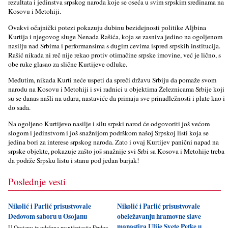
rezultata i jedinstva srpskog naroda koje se oseća u svim srpskim sredinama na
Kosovu i Metohiji.
Ovakvi očajnički potezi pokazuju dubinu bezidejnosti politike Alјbina
Kurtija i njegovog sluge Nenada Rašića, koja se zasniva jedino na ogolјenom
nasilјu nad Srbima i performansima s dugim cevima ispred srpskih institucija.
Rašić nikada ni reč nije rekao protiv otimačine srpske imovine, već je lično, s
obe ruke glasao za slične Kurtijeve odluke.
Međutim, nikada Kurti neće uspeti da spreči državu Srbiju da pomaže svom
narodu na Kosovu i Metohiji i svi radnici u objektima Železnicama Srbije koji
su se danas našli na udaru, nastaviće da primaju sve prinadležnosti i plate kao i
do sada.
Na ogolјeno Kurtijevo nasilјe i silu srpski narod će odgovoriti još većom
slogom i jedinstvom i još snažnijom podrškom našoj Srpskoj listi koja se
jedina bori za interese srpskog naroda. Zato i ovaj Kurtijev panični napad na
srpske objekte, pokazuje zašto još snažnije svi Srbi sa Kosova i Metohije treba
da podrže Srpsku listu i stanu pod jedan barjak!
Poslednje vesti
Nikolić i Parlić prisustvovale
Nikolić i Parlić prisustvovale
Đedovom saboru u Osojanu
obeležavanju hramovne slave
manastira Ulije Svete Petke u
U Osojanu je održana manifestacija Đedov