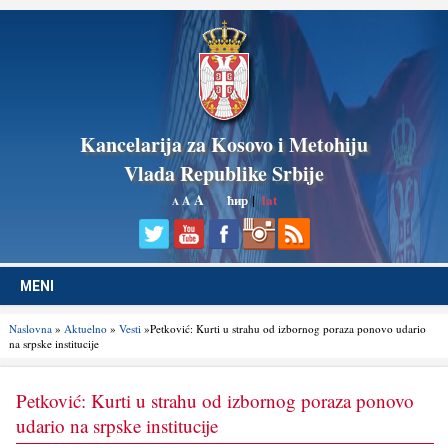
Kancelarija za Kosovo i Metohiju
Vlada Republike Srbije
A
ћир
|
lat
A
A
MENI
Naslovna
»
Aktuelno
»
Vesti
»Petković: Kurti u strahu od izbornog poraza ponovo udario
na srpske institucije
Petković: Kurti u strahu od izbornog poraza ponovo
udario na srpske institucije