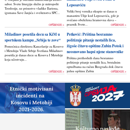
sabor. Svetu liturgiju služio je mitropolit
Leposaviću
Teodosije, uz prisustvo vladike Ilariona,
Veliki broj vernika okupio se danas u
igumana Save Janjića i sveštenstva SPC...
manastiru Ulije kod Leposavića, gde je
svečano obeležena hramovna slava –
praznik Svete...
OPŠIRNIJE >
OPŠIRNIJE >
Miladinov posetila decu sa KiM u
Petković: Priština besramno
sportskom kampu „Srbija te zove“
politizuje pitanje nestalih lica,
žigoše čitavu opštinu Zubin Potok i
Pomoćnica direktora Kancelarije za Kosovo
i Metohiju Vlade Srbije Svetlana Miladinov
neosnovano hapsi njene stanovnike
posetila je danas decu sa Kosova I Metohije
Priština prethodnih dana besramno
koja učestvuju...
politizuje pitanje nestalih lica, brutalnim
optužbama na račun Beograda dok čitavu
jednu opštinu Zubin Potok žigoše...
OPŠIRNIJE >
OPŠIRNIJE >