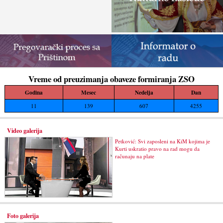
Vreme od preuzimanja obaveze formiranja ZSO
Godina
Mesec
Nedelja
Dan
11
139
607
4255
Video galerija
Petković: Svi zaposleni na KiM kojima je
Kurti uskratio pravo na rad mogu da
računaju na plate
Foto galerija