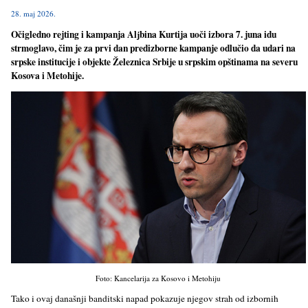
28. maj 2026.
Očigledno rejting i kampanja Alјbina Kurtija uoči izbora 7. juna idu
strmoglavo, čim je za prvi dan predizborne kampanje odlučio da udari na
srpske institucije i objekte Železnica Srbije u srpskim opštinama na severu
Kosova i Metohije.
Foto: Kancelarija za Kosovo i Metohiju
Tako i ovaj današnji banditski napad pokazuje njegov strah od izbornih