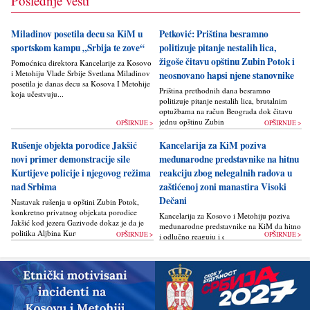
Poslednje vesti
Miladinov posetila decu sa KiM u
Petković: Priština besramno
sportskom kampu „Srbija te zove“
politizuje pitanje nestalih lica,
žigoše čitavu opštinu Zubin Potok i
Pomoćnica direktora Kancelarije za Kosovo
i Metohiju Vlade Srbije Svetlana Miladinov
neosnovano hapsi njene stanovnike
posetila je danas decu sa Kosova I Metohije
Priština prethodnih dana besramno
koja učestvuju...
politizuje pitanje nestalih lica, brutalnim
optužbama na račun Beograda dok čitavu
jednu opštinu Zubin Potok žigoše...
OPŠIRNIJE >
OPŠIRNIJE >
Rušenje objekta porodice Jakšić
Kancelarija za KiM poziva
novi primer demonstracije sile
međunarodne predstavnike na hitnu
Kurtijeve policije i njegovog režima
reakciju zbog nelegalnih radova u
nad Srbima
zaštićenoj zoni manastira Visoki
Dečani
Nastavak rušenja u opštini Zubin Potok,
konkretno privatnog objekata porodice
Kancelarija za Kosovo i Metohiju poziva
Jakšić kod jezera Gazivode dokaz je da je
međunarodne predstavnike na KiM da hitno
politika Alјbina Kurtija...
OPŠIRNIJE >
OPŠIRNIJE >
i odlučno reaguju i da bez odlaganja
zaustave ponovno otpočinjanje nelegalnih
građevinskih...