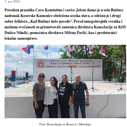
3. jun 2026.
Povodom praznika Cara Konstatina i carice Jelene danas je u selu Bušince
nadomak Kosovske Kamenice obeležena seoska slava, a održan je i drugi
sabor folklora „Kad Bušince kolo povede“. Pored mnogobrojnih vernika i
meštana svečanosti su prisustvovali zamenica direktora Kancelarije za KiM
Dušica Nikolić, pomoćnica direktora Milena Parlić, kao i predstavnici
lokalne samouprave.
Foto: Kancelarija za Kosovo i Metohiju