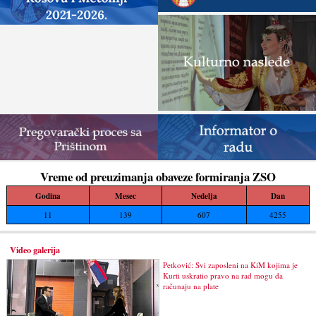
Vreme od preuzimanja obaveze formiranja ZSO
Godina
Mesec
Nedelja
Dan
11
139
607
4255
Video galerija
Petković: Svi zaposleni na KiM kojima je
Kurti uskratio pravo na rad mogu da
računaju na plate