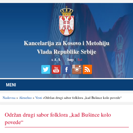
Kancelarija za Kosovo i Metohiju
Vlada Republike Srbije
A
ћир
|
lat
A
A
MENI
Naslovna
»
Aktuelno
»
Vesti
»Održan drugi sabor folklora „kad Bušince kolo povede“
Održan drugi sabor folklora „kad Bušince kolo
povede“