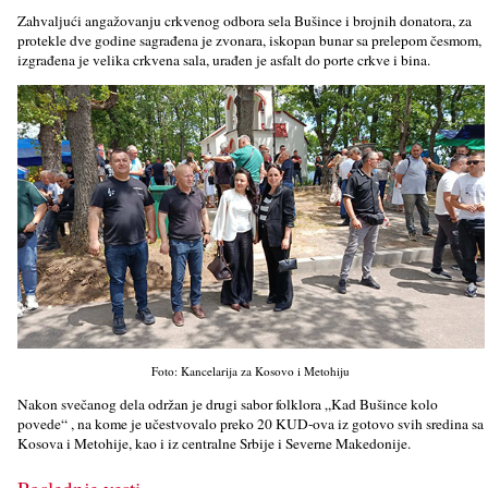
Zahvalјući angažovanju crkvenog odbora sela Bušince i brojnih donatora, za
protekle dve godine sagrađena je zvonara, iskopan bunar sa prelepom česmom,
izgrađena je velika crkvena sala, urađen je asfalt do porte crkve i bina.
Foto: Kancelarija za Kosovo i Metohiju
Nakon svečanog dela održan je drugi sabor folklora „Kad Bušince kolo
povede“ , na kome je učestvovalo preko 20 KUD-ova iz gotovo svih sredina sa
Kosova i Metohije, kao i iz centralne Srbije i Severne Makedonije.