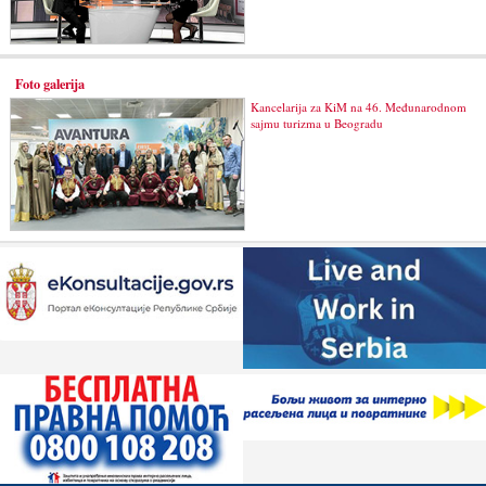
Foto galerija
Kancelarija za KiM na 46. Međunarodnom
sajmu turizma u Beogradu