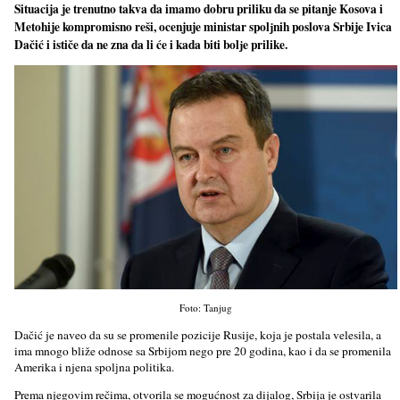
Situacija je trenutno takva da imamo dobru priliku da se pitanje Kosova i
Metohije kompromisno reši, ocenjuje ministar spolјnih poslova Srbije Ivica
Dačić i ističe da ne zna da li će i kada biti bolјe prilike.
Foto: Tanjug
Dačić je naveo da su se promenile pozicije Rusije, koja je postala velesila, a
ima mnogo bliže odnose sa Srbijom nego pre 20 godina, kao i da se promenila
Amerika i njena spolјna politika.
Prema njegovim rečima, otvorila se mogućnost za dijalog, Srbija je ostvarila