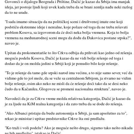
Govoreći o dijalogu Beograda i Prištine, Dačić je kazao da Srbija ima manjak
ideja, jer postoje lјudi koji uvek kada treba da se brani zemlјa nađu neki razlog
da to ne urade.
"I sada imamo situaciju da na političkoj sceni i društvenoj imate one koji
podstiču ekstremne ideje i nerealne, koje polaze od toga da ne treba rešavati
problem Kosova, sa izgovorom da će doći neka bolјa vremena. Koja to bolјa
vremena na međunarodnoj sceni mogu da dođu da Đakovica postane srpska?",
naveo je.
Upitan da prokomentariše to što Crkva odbija da prihvati kao jedno od rešenja
moguću podelu Kosova, Dačić je kazao da ne vidi bolјe rešenje od toga i
dodao da je on možda jedini u Srbiji koji je ponudio bilo koje rešenje.
"To je rešenje da tamo gde srpski narod ima većinu, a to nije samo sever, već da
vidimo gde to još može, da se veže sa centralnom Srbijom, ja stvarno ne vidim
bolјe rešenje, osim ako neko ne misli da će rešenje doći tako da se desi neko
čudo da u Kačaniku, Glogovcu se promeni nacionalna struktura", naveo je.
Navodeći da je za Crkvu vreme možda relativna kategorija, Dačić je kazao da
je za lјude na KiM realna kategorija i da zato treba da se dođe do rešenja.
"Ako Albanci pristaju da budu autonomija u Srbiji, ja sam apsolutno za to",
rekao je ministar i upitao predstavnike Crkve šta oni predlažu.
"Ko traži i voli podelu? Ako je moguće nešto drugo, sigurno tako nešto nikada
ne bih predložio", istakao je Dačić.