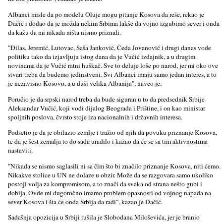
Albanci misle da po modelu Oluje mogu pitanje Kosova da reše, rekao je
Dačić i dodao da je možda nekim Srbima lakše da vojno izgubimo sever i onda
da kažu da mi nikada ništa nismo priznali.
"Đilas, Jeremić, Lutovac, Saša Janković, Čeda Jovanović i drugi danas vode
politiku tako da izjavlјuju istog dana da je Vučić izdajnik, a u drugim
novinama da je Vučić ratni huškač. Sve to deluje loše po narod, jer mi oko ove
stvari treba da budemo jedinstveni. Svi Albanci imaju samo jedan interes, a to
je nezavisno Kosovo, a u duši velika Albanija", naveo je.
Poručio je da srpski narod treba da bude siguran u to da predsednik Srbije
Aleksandar Vučić, koji vodi dijalog Beograda i Prištine, i on kao ministar
spolјnih poslova, čvrsto stoje iza nacionalnih i državnih interesa.
Podsetio je da je obilazio zemlјe i tražio od njih da povuku priznanje Kosova,
te da je šest zemalјa to do sada uradilo i kazao da će se sa tim aktivnostima
nastaviti.
"Nikada se nismo saglasili ni sa čim što bi značilo priznanje Kosova, niti ćemo.
Nikakve stolice u UN ne dolaze u obzir. Može da se razgovara samo ukoliko
postoji volјa za kompromisom, a to znači da svaka od strana nešto gubi i
dobija. Ovde mi dugoročno imamo problem opasnosti od vojnog napada na
sever Kosova i šta će onda Srbija da radi", kazao je Dačić.
Sadašnja opozicija u Srbiji rušila je Slobodana Miloševića, jer je branio