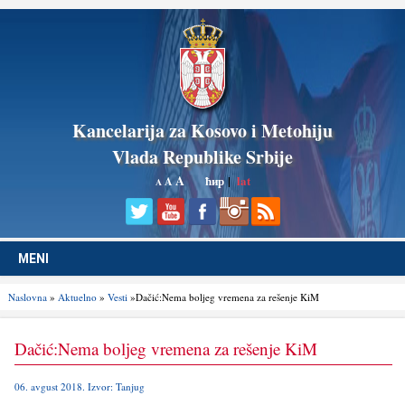
Kancelarija za Kosovo i Metohiju
Vlada Republike Srbije
A
ћир
|
lat
A
A
MENI
Naslovna
»
Aktuelno
»
Vesti
»Dačić:Nema bolјeg vremena za rešenje KiM
Dačić:Nema bolјeg vremena za rešenje KiM
06. avgust 2018. Izvor: Tanjug