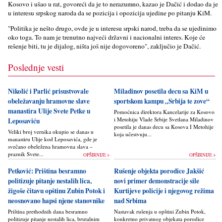
Kosovo i ušao u rat, govoreći da je to nerazumno, kazao je Dačić i dodao da je
u interesu srpskog naroda da se pozicija i opozicija ujedine po pitanju KiM.
"Politika je nešto drugo, ovde je u interesu srpski narod, treba da se ujedinimo
oko toga. To nam je trenutno najveći državni i nacionalni interes. Koje će
rešenje biti, tu je dijalog, ništa još nije dogovoreno", zaklјučio je Dačić.
Poslednje vesti
Nikolić i Parlić prisustvovale
Miladinov posetila decu sa KiM u
obeležavanju hramovne slave
sportskom kampu „Srbija te zove“
manastira Ulije Svete Petke u
Pomoćnica direktora Kancelarije za Kosovo
i Metohiju Vlade Srbije Svetlana Miladinov
Leposaviću
posetila je danas decu sa Kosova I Metohije
Veliki broj vernika okupio se danas u
koja učestvuju...
manastiru Ulije kod Leposavića, gde je
svečano obeležena hramovna slava –
praznik Svete...
OPŠIRNIJE >
OPŠIRNIJE >
Petković: Priština besramno
Rušenje objekta porodice Jakšić
politizuje pitanje nestalih lica,
novi primer demonstracije sile
žigoše čitavu opštinu Zubin Potok i
Kurtijeve policije i njegovog režima
neosnovano hapsi njene stanovnike
nad Srbima
Priština prethodnih dana besramno
Nastavak rušenja u opštini Zubin Potok,
politizuje pitanje nestalih lica, brutalnim
konkretno privatnog objekata porodice