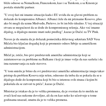
bliže odnose sa Nemačkom, Francuskom, kao i sa Turskom, a sa Kinom je
postala strateški partner.
"U ovoj fazi mi imamo situaciju kada i EU uviđa da su glavni problem za
dolazak do kompromisa Albanci. Albanci žele da mi priznamo Kosovo, plus
ako bi mogli da uzmu Medveđu, Preševo..to bi im bilo idealno. U toj situaciji
otvara se mogućnost da se dođe do kompromisnog rešenja. Ako već imamo
dijalog, u dijalogu morate imati neki predlog", kazao je Dačić za TV Pink.
Naveo je da smatra da je dolazak pomoćnika državnog sekretara SAD Vesa
Mičela bio klјučan događaj koji je promenio odnos Srbije sa američkom
administracijom.
Mičel je, ističe, bio prvi predstavnik američke administracije koji se
zainteresovao za probleme na Balkanu i koji je imao volјu da nas sasluša i da
ima razumevanja za naše stavove.
"U tom smislu je bitno da svi predstavnici američke administracije imaju takav
pristup da problem Kosova nije rešen, odnosno da treba da se pokuša da se u
dijalogu dođe do kompromisa koji bi bio u interesu svih strana i kojim bi
pokušala da se zatvori ta priča", kazao je Dačić.
Ministar je istakao da je to velika promnena, da je svestan da to možda ne
zvuči kod nas nekome dovolјno, ali da on kao neko ko učestvuje u tome
godinama unazad, smatra da je to velika promena.