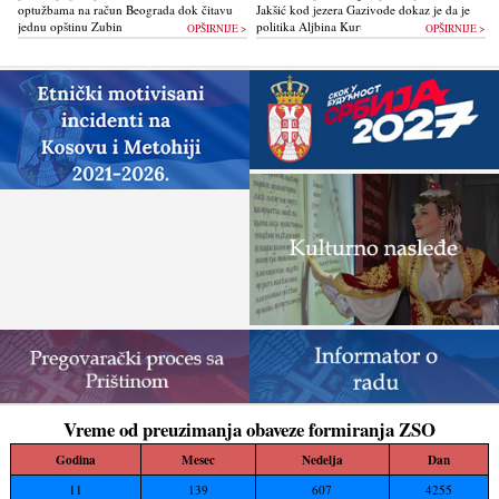
optužbama na račun Beograda dok čitavu
Jakšić kod jezera Gazivode dokaz je da je
jednu opštinu Zubin Potok žigoše...
politika Alјbina Kurtija...
OPŠIRNIJE >
OPŠIRNIJE >
Vreme od preuzimanja obaveze formiranja ZSO
Godina
Mesec
Nedelja
Dan
11
139
607
4255