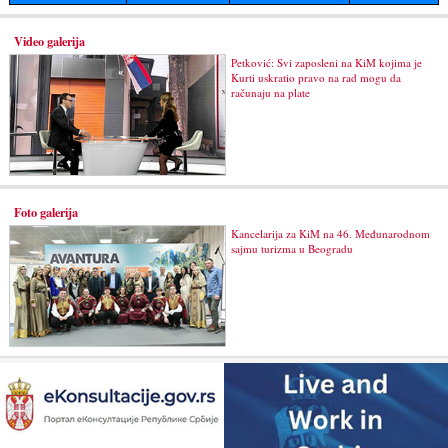
Video galerija
Petković: Svi zaposleni na KiM kojima je
Kurti uskratio pravo na rad mogu da
računaju na plate
Foto galerija
Kancelarija za KiM na 46. Međunarodnom
sajmu turizma u Beogradu