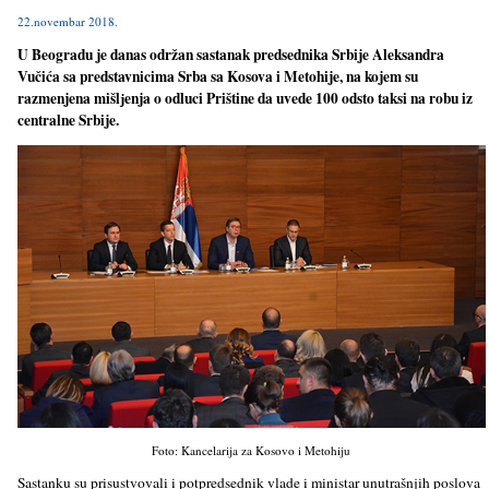
22.novembar 2018.
U Beogradu je danas održan sastanak predsednika Srbije Aleksandra
Vučića sa predstavnicima Srba sa Kosova i Metohije, na kojem su
razmenjena mišlјenja o odluci Prištine da uvede 100 odsto taksi na robu iz
centralne Srbije.
Foto: Kancelarija za Kosovo i Metohiju
Sastanku su prisustvovali i potpredsednik vlade i ministar unutrašnjih poslova