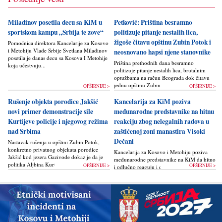
Miladinov posetila decu sa KiM u
Petković: Priština besramno
sportskom kampu „Srbija te zove“
politizuje pitanje nestalih lica,
žigoše čitavu opštinu Zubin Potok i
Pomoćnica direktora Kancelarije za Kosovo
i Metohiju Vlade Srbije Svetlana Miladinov
neosnovano hapsi njene stanovnike
posetila je danas decu sa Kosova I Metohije
Priština prethodnih dana besramno
koja učestvuju...
politizuje pitanje nestalih lica, brutalnim
optužbama na račun Beograda dok čitavu
jednu opštinu Zubin Potok žigoše...
OPŠIRNIJE >
OPŠIRNIJE >
Rušenje objekta porodice Jakšić
Kancelarija za KiM poziva
novi primer demonstracije sile
međunarodne predstavnike na hitnu
Kurtijeve policije i njegovog režima
reakciju zbog nelegalnih radova u
nad Srbima
zaštićenoj zoni manastira Visoki
Dečani
Nastavak rušenja u opštini Zubin Potok,
konkretno privatnog objekata porodice
Kancelarija za Kosovo i Metohiju poziva
Jakšić kod jezera Gazivode dokaz je da je
međunarodne predstavnike na KiM da hitno
politika Alјbina Kurtija...
OPŠIRNIJE >
OPŠIRNIJE >
i odlučno reaguju i da bez odlaganja
zaustave ponovno otpočinjanje nelegalnih
građevinskih...