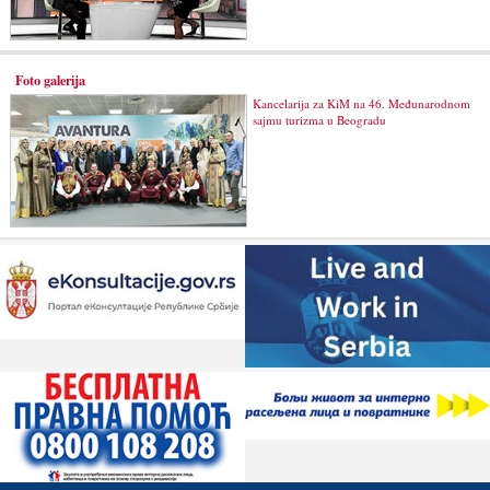
Foto galerija
Kancelarija za KiM na 46. Međunarodnom
sajmu turizma u Beogradu