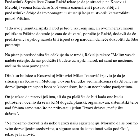
Predsednik Srpske liste Goran Rakić rekao je da je situacija na Kosovu i
Metohiji veoma loša, da su Srbi veoma uznemireni i pozvao Srbiju i
predsednika Srbije da im pomognu u situaciji koju su stvorili katastrofalni
potezi Prištine.
"I do ovog trenutka srpski narod je bio u iskušenjima, ali ovom nerazumnom
politikom Prištine doteralo je cara do duvara", poručio je Rakić, dodavši da će
predstavnici srpskog naroda biti ispred svog naroda, i da neće dozvoliti da Srbe
proteruju.
Na pitanje predsednika šta očekuje da se uradi, Rakić je rekao: "Molim vas da
nađete rešenje, da nas podržite i budete uz srpski narod, mi sami ne možemo,
molim da nam pomognete".
Direktor bolnice u Kosovskoj Mitrovici Milan Ivanović izjavio je da je
situacija na Kosovu i Metohiji u ovom trenutku veoma složena i da Albanci ne
dozvolјavaju transport boca sa kiseonikom, koje su neophodne pacijentima.
On je rekao da rezervi još ima, ali da ga plaši šta će biti kada one budu
potrošene i ocenio da se na KiM događa planski, organizovan, sistematski teror
nad Srbima samo zato što ne prihvataju jednu "kvazi državu, mafijašku
državu".
"Ne možemo dozvoliti da neko ugrozi našu egzistenciju. Moramo da se borimo
svim dozvolјenim sredstvima, a siguran sam da ćemo imati vašu podršku",
rekao je Ivanović.