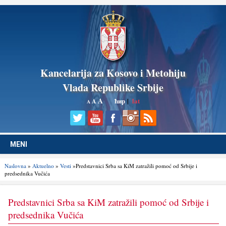
Kancelarija za Kosovo i Metohiju
Vlada Republike Srbije
A
ћир
|
lat
A
A
MENI
Naslovna
»
Aktuelno
»
Vesti
»Predstavnici Srba sa KiM zatražili pomoć od Srbije i
predsednika Vučića
Predstavnici Srba sa KiM zatražili pomoć od Srbije i
predsednika Vučića