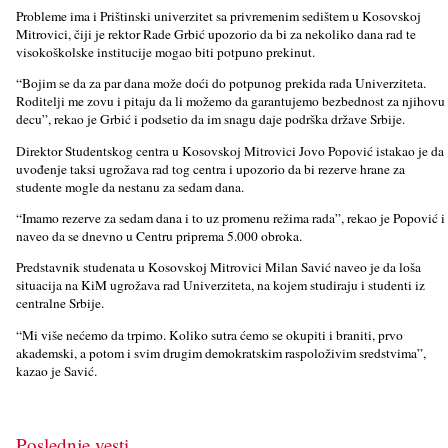
Probleme ima i Prištinski univerzitet sa privremenim sedištem u Kosovskoj
Mitrovici, čiji je rektor Rade Grbić upozorio da bi za nekoliko dana rad te
visokoškolske institucije mogao biti potpuno prekinut.
“Bojim se da za par dana može doći do potpunog prekida rada Univerziteta.
Roditelјi me zovu i pitaju da li možemo da garantujemo bezbednost za njihovu
decu”, rekao je Grbić i podsetio da im snagu daje podrška države Srbije.
Direktor Studentskog centra u Kosovskoj Mitrovici Jovo Popović istakao je da
uvođenje taksi ugrožava rad tog centra i upozorio da bi rezerve hrane za
studente mogle da nestanu za sedam dana.
“Imamo rezerve za sedam dana i to uz promenu režima rada”, rekao je Popović i
naveo da se dnevno u Centru priprema 5.000 obroka.
Predstavnik studenata u Kosovskoj Mitrovici Milan Savić naveo je da loša
situacija na KiM ugrožava rad Univerziteta, na kojem studiraju i studenti iz
centralne Srbije.
“Mi više nećemo da trpimo. Koliko sutra ćemo se okupiti i braniti, prvo
akademski, a potom i svim drugim demokratskim raspoloživim sredstvima”,
kazao je Savić.
Poslednje vesti