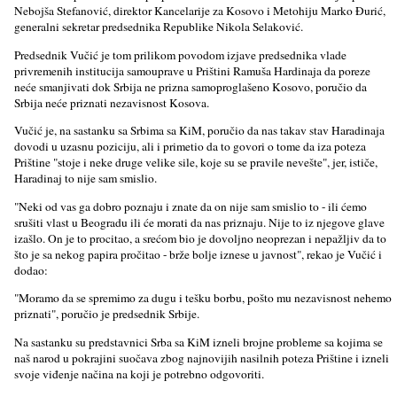
Nebojša Stefanović, direktor Kancelarije za Kosovo i Metohiju Marko Đurić,
generalni sekretar predsednika Republike Nikola Selaković.
Predsednik Vučić je tom prilikom povodom izjave predsednika vlade
privremenih institucija samouprave u Prištini Ramuša Hardinaja da poreze
neće smanjivati dok Srbija ne prizna samoproglašeno Kosovo, poručio da
Srbija neće priznati nezavisnost Kosova.
Vučić je, na sastanku sa Srbima sa KiM, poručio da nas takav stav Haradinaja
dovodi u uzasnu poziciju, ali i primetio da to govori o tome da iza poteza
Prištine "stoje i neke druge velike sile, koje su se pravile nevešte", jer, ističe,
Haradinaj to nije sam smislio.
"Neki od vas ga dobro poznaju i znate da on nije sam smislio to - ili ćemo
srušiti vlast u Beogradu ili će morati da nas priznaju. Nije to iz njegove glave
izašlo. On je to procitao, a srećom bio je dovolјno neoprezan i nepažlјiv da to
što je sa nekog papira pročitao - brže bolјe iznese u javnost", rekao je Vučić i
dodao:
"Moramo da se spremimo za dugu i tešku borbu, pošto mu nezavisnost nehemo
priznati", poručio je predsednik Srbije.
Na sastanku su predstavnici Srba sa KiM izneli brojne probleme sa kojima se
naš narod u pokrajini suočava zbog najnovijih nasilnih poteza Prištine i izneli
svoje viđenje načina na koji je potrebno odgovoriti.