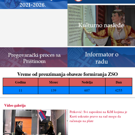
Vreme od preuzimanja obaveze formiranja ZSO
Godina
Mesec
Nedelja
Dan
11
139
607
4255
Video galerija
Petković: Svi zaposleni na KiM kojima je
Kurti uskratio pravo na rad mogu da
računaju na plate