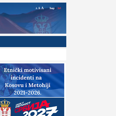
A
A
ћир
|
lat
A