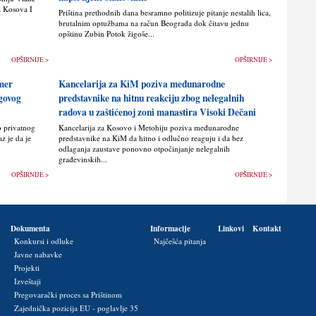
a Kosova I
Priština prethodnih dana besramno politizuje pitanje nestalih lica,
brutalnim optužbama na račun Beograda dok čitavu jednu
opštinu Zubin Potok žigoše...
OPŠIRNIJE >
OPŠIRNIJE >
imer
Kancelarija za KiM poziva međunarodne
egovog
predstavnike na hitnu reakciju zbog nelegalnih
radova u zaštićenoj zoni manastira Visoki Dečani
o privatnog
Kancelarija za Kosovo i Metohiju poziva međunarodne
z je da je
predstavnike na KiM da hitno i odlučno reaguju i da bez
odlaganja zaustave ponovno otpočinjanje nelegalnih
građevinskih...
OPŠIRNIJE >
OPŠIRNIJE >
Dokumenta
Informacije
Linkovi
Kontakt
Konkursi i odluke
Najčešća pitanja
Javne nabavke
Projekti
Izveštaji
Pregovarački proces sa Prištinom
Zajednička pozicija EU - poglavlje 35