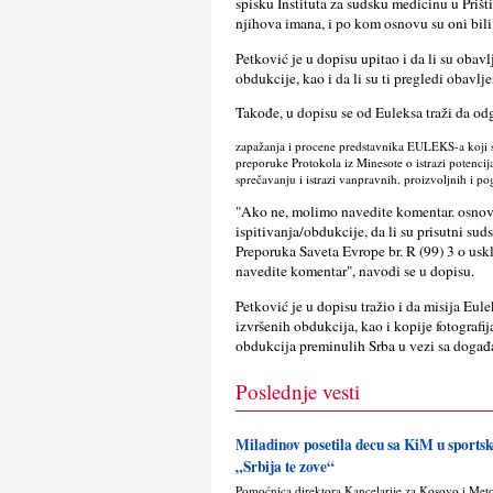
spisku Instituta za sudsku medicinu u Prišti
njihova imana, i po kom osnovu su oni bili
Petković je u dopisu upitao i da li su obav
obdukcije, kao i da li su ti pregledi obavl
Takođe, u dopisu se od Euleksa traži da od
zapažanja i procene predstavnika EULEKS-a koji su 
preporuke Protokola iz Minesote o istrazi potencij
sprečavanju i istrazi vanpravnih. proizvolјnih i 
"Ako ne, molimo navedite komentar. osnov
ispitivanja/obdukcije, da li su prisutni su
Preporuka Saveta Evrope br. R (99) 3 o us
navedite komentar", navodi se u dopisu.
Petković je u dopisu tražio i da misija Eul
izvršenih obdukcija, kao i kopije fotografi
obdukcija preminulih Srba u vezi sa događ
Poslednje vesti
Miladinov posetila decu sa KiM u sport
„Srbija te zove“
Pomoćnica direktora Kancelarije za Kosovo i Met