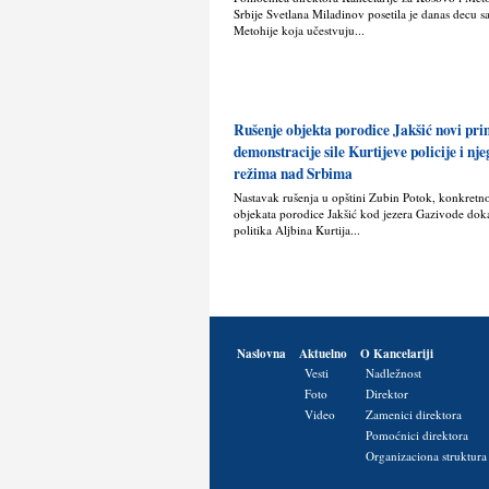
Srbije Svetlana Miladinov posetila je danas decu s
Metohije koja učestvuju...
Rušenje objekta porodice Jakšić novi pr
demonstracije sile Kurtijeve policije i nj
režima nad Srbima
Nastavak rušenja u opštini Zubin Potok, konkretn
objekata porodice Jakšić kod jezera Gazivode doka
politika Alјbina Kurtija...
Naslovna
Aktuelno
O Kancelariji
Vesti
Nadležnost
Foto
Direktor
Video
Zamenici direktora
Pomoćnici direktora
Organizaciona struktura