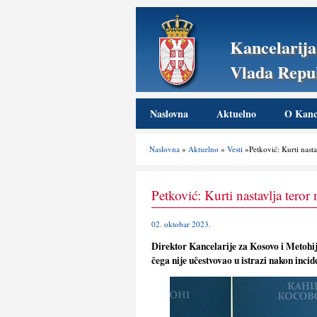
Kancelarija
Vlada Repub
Naslovna
Aktuelno
O Kance
Naslovna
»
Aktuelno
»
Vesti
»Petković: Kurti nasta
Petković: Kurti nastavlјa tero
02. oktobar 2023.
Direktor Kancelarije za Kosovo i Metohiju
čega nije učestvovao u istrazi nakon inci