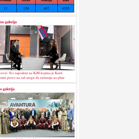
11
139
607
4255
eo galerija
ković: Svi zaposleni na KiM kojima je Kurti
ratio pravo na rad mogu da računaju na plate
o galerija