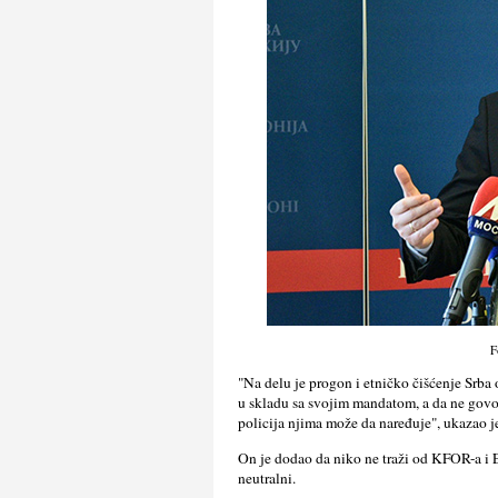
F
"Na delu je progon i etničko čišćenje Srba 
u skladu sa svojim mandatom, a da ne govo
policija njima može da naređuje", ukazao j
On je dodao da niko ne traži od KFOR-a i E
neutralni.