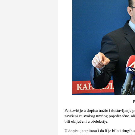
F
Petković je u dopisu tražio i dostavlјanje
završeni za svakog umrlog pojedinačno, ali
bili uklјučeni u obdukcije.
U dopisu je upitano i da li je bilo i drugi