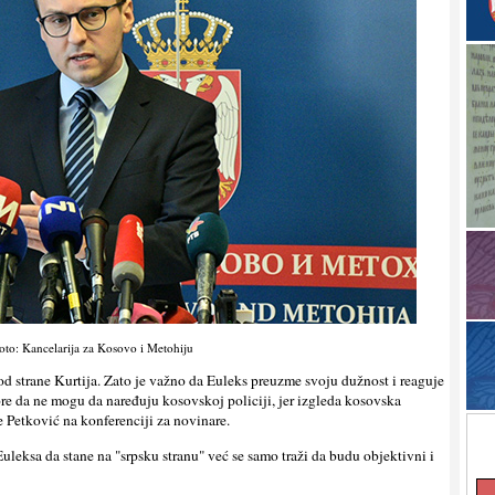
oto: Kancelarija za Kosovo i Metohiju
od strane Kurtija. Zato je važno da Euleks preuzme svoju dužnost i reaguje
re da ne mogu da naređuju kosovskoj policiji, jer izgleda kosovska
e Petković na konferenciji za novinare.
uleksa da stane na "srpsku stranu" već se samo traži da budu objektivni i