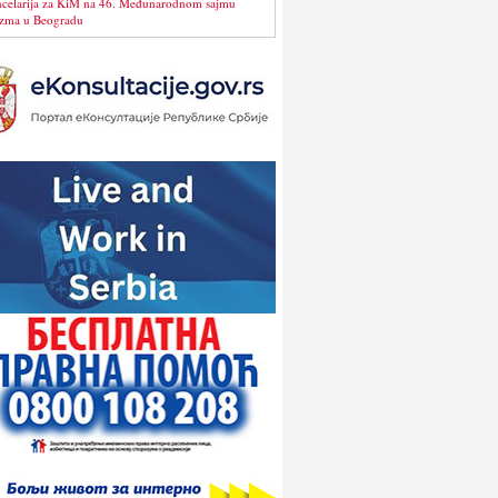
celarija za KiM na 46. Međunarodnom sajmu
izma u Beogradu