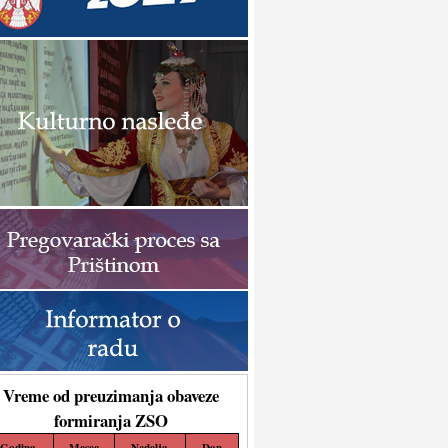
Vreme od preuzimanja obaveze
formiranja ZSO
Godina
Mesec
Nedelja
Dan