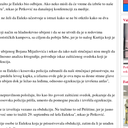
zašto je Euleks bio odbijen. Ako neko misli da će vreme da izbrše to naše
u", rekao je Petković na današnjoj konferenciji za medije.
 ne želi da Euleks učestvuje u istrazi kako se ne bi otkrilo kako su dva
Vid
oji način su hladnokrvno ubijeni i da se ne utvrdi da je u redovima
orističkih kampova, sa cilјem da pobiju Srbe, jer je to nalog Kurtija koji je
 ubijenog Bojana Mijailovića i rekao da iako naši stručnjaci nisu mogli da
dnosno analiza fotografije, potvrđuje iskaz zaštićenog svedoka koji je
kucija.
Pet
o su Euleks i kosovska policija zabranili da naši stručnjaci prisustvuju, na
usk
u predelu levog kapka, a izlazna ovde gde je ova rupa sa desne strane glave
n ubijen dok je ležao na leđima, odnosno egzekucija je izvršena anfas",
Fot
 nepravilnom položaju, što kao što govori zaštićeni svedok, pokazuje da je
 kosovska policija prišla, umesto da pomogne pucala i izvršila egzekuciju.
 iz izveštaja vezano za obdukciju. Ne tražimo to od Prišitine, jer je jasno
 već smo to tražili 29. septembra od šefa Euleksa", rekao je Petković.
ije osobe iz Euleksa koja je prisustvovala obdukciji, zatim da li je urađen