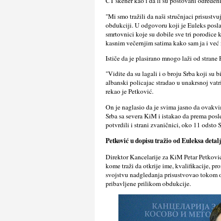
CT skener kao i da li su poštovani određeni
"Mi smo tražili da naši stručnjaci prisust
obdukciji. U odgovoru koji je Euleks posl
smrtovnici koje su dobile sve tri porodice 
kasnim večernjim satima kako sam ja i već 
Ističe da je plasirano mnogo laži od strane 
"Vidite da su lagali i o broju Srba koji su b
albanski policajac stradao u unakrsnoj vatr
rekao je Petković.
On je naglasio da je svima jasno da ovakvi
Srba sa severa KiM i istakao da prema posl
potvrdili i strani zvaničnici, oko 11 odsto S
Petković u dopisu tražio od Euleksa detal
Direktor Kancelarije za KiM Petar Petković
kome traži da otkrije ime, kvalifikacije, p
svojstvu nadgledanja prisustvovao tokom ob
pribavlјene prilikom obdukcije.