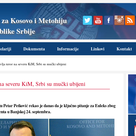
 za Kosovo i Metohiju
like Srbije
lariji
Dokumenta
Informacije
Linkovi
Kontakt
vlјa teror na severu KiM, Srbi su mučki ubijeni
r na severu KiM, Srbi su mučki ubijeni
 Petar Petković rekao je danas da je klјučno pitanje za Euleks zbog
denta u Banjskoj 24. septembra.