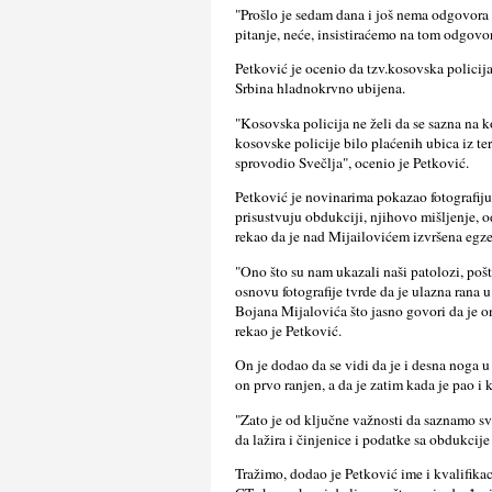
"Prošlo je sedam dana i još nema odgovora 
pitanje, neće, insistiraćemo na tom odgovor
Petković je ocenio da tzv.kosovska policija
Srbina hladnokrvno ubijena.
"Kosovska policija ne želi da se sazna na k
kosovske policije bilo plaćenih ubica iz ter
sprovodio Svečlјa", ocenio je Petković.
Petković je novinarima pokazao fotografiju
prisustvuju obdukciji, njihovo mišlјenje, o
rekao da je nad Mijailovićem izvršena egze
"Ono što su nam ukazali naši patolozi, pošt
osnovu fotografije tvrde da je ulazna rana 
Bojana Mijalovića što jasno govori da je o
rekao je Petković.
On je dodao da se vidi da je i desna noga u
on prvo ranjen, a da je zatim kada je pao i
"Zato je od klјučne važnosti da saznamo sve
da lažira i činjenice i podatke sa obdukcije
Tražimo, dodao je Petković ime i kvalifikac