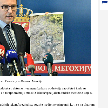
oto: Kancelarija za Kosovo i Metohiju
 podataka o datumu i vremenu kada su obdukcije započete i kada su
 i o ukupnom broju sudskih lekara/specijalista sudske medicine koji su
h sudskih lekara/specijalista sudske medicine osim onih koji su na platnom