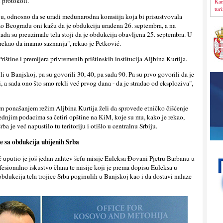
 protokoli.
Kan
tur
vuju, odnosno da se uradi međunarodna komsiija koja bi prisustvovala
ao Beogradu oni kažu da je obdukcija urađena 26. septembra, a na
kada su preuzimale tela stoji da je obdukcija obavlјena 25. septembra. U
rekao da imamo saznanja", rekao je Petković.
Prištine i premijera privremenih prištinskih institucija Alјbina Kurtija.
ili u Banjskoj, pa su govorili 30, 40, pa sada 90. Pa su prvo govorili da je
i, a sada ono što smo rekli već prvog dana - da je stradao od eksploziva",
m ponašanjem režim Alјbina Kurtija želi da sprovede etničko čišćenje
ednjim podacima sa četiri opštine na KiM, koje su mu, kako je rekao,
rba je već napustilo tu teritoriju i otišlo u centralnu Srbiju.
јe sa obdukcija ubijenih Srba
 uputio je još jedan zahtev šefu misije Euleksa Đovani Pjetru Barbanu u
rofesionalno iskustvo člana te misije koji je prema dopisu Euleksa u
dukcija tela trojice Srba poginulih u Banjskoj kao i da dostavi nalaze